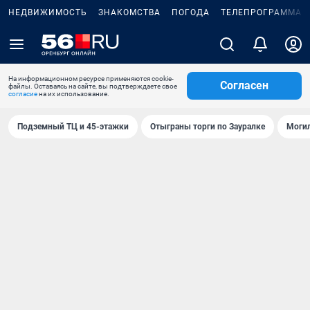
НЕДВИЖИМОСТЬ
ЗНАКОМСТВА
ПОГОДА
ТЕЛЕПРОГРАММА
На информационном ресурсе применяются cookie-
Согласен
файлы. Оставаясь на сайте, вы подтверждаете свое
согласие
на их использование.
Подземный ТЦ и 45-этажки
Отыграны торги по Зауралке
Могил