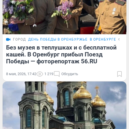
ГОРОД
ДЕНЬ ПОБЕДЫ В ОРЕНБУРЖЬЕ
В ОРЕНБУРГЕ
ФОТО
Без музея в теплушках и с бесплатной
кашей. В Оренбург прибыл Поезд
Победы — фоторепортаж 56.RU
8 мая, 2026, 17:42
1 219
Обсудить