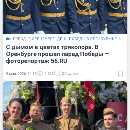
ГОРОД
В ОРЕНБУРГЕ
ДЕНЬ ПОБЕДЫ В ОРЕНБУРЖЬЕ
ФОТО
С дымом в цветах триколора. В
Оренбурге прошел парад Победы —
фоторепортаж 56.RU
9 мая, 2026, 14:19
1 622
Обсудить