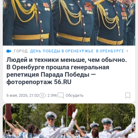
ГОРОД
ДЕНЬ ПОБЕДЫ В ОРЕНБУРЖЬЕ
В ОРЕНБУРГЕ
ФОТО
Людей и техники меньше, чем обычно.
В Оренбурге прошла генеральная
репетиция Парада Победы —
фоторепортаж 56.RU
6 мая, 2026, 21:02
2 396
Обсудить