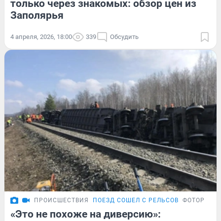
только через знакомых: обзор цен из
Заполярья
4 апреля, 2026, 18:00
339
Обсудить
ПРОИСШЕСТВИЯ
ПОЕЗД СОШЕЛ С РЕЛЬСОВ
ФОТОРЕПО
«Это не похоже на диверсию»: