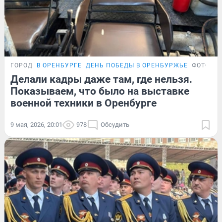
ГОРОД
В ОРЕНБУРГЕ
ДЕНЬ ПОБЕДЫ В ОРЕНБУРЖЬЕ
ФОТОРЕ
Делали кадры даже там, где нельзя.
Показываем, что было на выставке
военной техники в Оренбурге
9 мая, 2026, 20:01
978
Обсудить