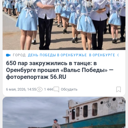
ГОРОД
ДЕНЬ ПОБЕДЫ В ОРЕНБУРЖЬЕ
В ОРЕНБУРГЕ
СОЛН
650 пар закружились в танце: в
Оренбурге прошел «Вальс Победы» —
фоторепортаж 56.RU
6 мая, 2026, 14:55
1 444
Обсудить