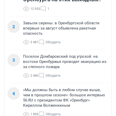
12 933
1
Завыли сирены: в Оренбургской области
2
впервые за август объявлена ракетная
опасность
3 481
Обсудить
Поселок Домбаровский под угрозой: на
3
востоке Оренбуржья проводят эвакуацию из-
за степного пожара
2 486
Обсудить
«Мы должны быть в любом случае выше,
4
чем в прошлом сезоне»: большое интервью
56.RU с президентом ФК «Оренбург»
Кириллом Волженкиным
1 896
Обсудить