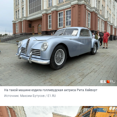
На такой машине ездила голливудская актриса Рита Хейворт
Источник: 
Максим Бутусов / E1.RU