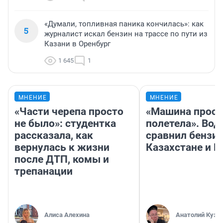
«Думали, топливная паника кончилась»: как
5
журналист искал бензин на трассе по пути из
Казани в Оренбург
1 645
1
МНЕНИЕ
МНЕНИЕ
«Части черепа просто
«Машина прост
не было»: студентка
полетела». Вод
рассказала, как
сравнил бензин
вернулась к жизни
Казахстане и Р
после ДТП, комы и
трепанации
Алиса Алехина
Анатолий Кузн