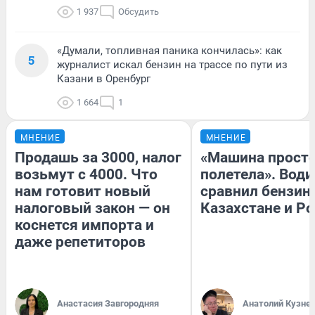
1 937
Обсудить
«Думали, топливная паника кончилась»: как
5
журналист искал бензин на трассе по пути из
Казани в Оренбург
1 664
1
МНЕНИЕ
МНЕНИЕ
Продашь за 3000, налог
«Машина прост
возьмут с 4000. Что
полетела». Води
нам готовит новый
сравнил бензин
налоговый закон — он
Казахстане и Р
коснется импорта и
даже репетиторов
Анастасия Завгородняя
Анатолий Кузне