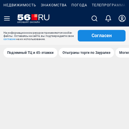
НЕДВИЖИМОСТЬ
ЗНАКОМСТВА
ПОГОДА
ТЕЛЕПРОГРАММА
На информационном ресурсе применяются cookie-
Согласен
файлы. Оставаясь на сайте, вы подтверждаете свое
согласие
на их использование.
Подземный ТЦ и 45-этажки
Отыграны торги по Зауралке
Могил