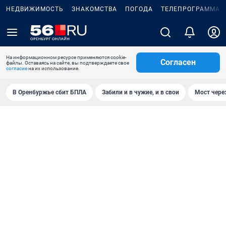
НЕДВИЖИМОСТЬ
ЗНАКОМСТВА
ПОГОДА
ТЕЛЕПРОГРАММА
На информационном ресурсе применяются cookie-
Согласен
файлы. Оставаясь на сайте, вы подтверждаете свое
согласие
на их использование.
В Оренбуржье сбит БПЛА
Забили и в чужие, и в свои
Мост чере