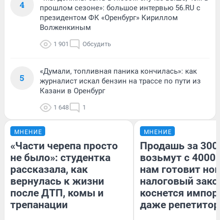
4
прошлом сезоне»: большое интервью 56.RU с
президентом ФК «Оренбург» Кириллом
Волженкиным
1 901
Обсудить
«Думали, топливная паника кончилась»: как
5
журналист искал бензин на трассе по пути из
Казани в Оренбург
1 648
1
МНЕНИЕ
МНЕНИЕ
«Части черепа просто
Продашь за 3000
не было»: студентка
возьмут с 4000.
рассказала, как
нам готовит но
вернулась к жизни
налоговый зако
после ДТП, комы и
коснется импор
трепанации
даже репетитор