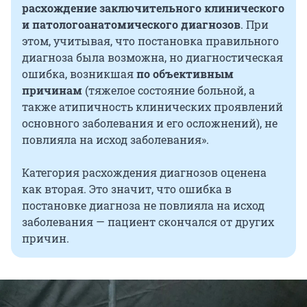
спутанность сознания, головокружение или
расхождение заключительного клинического
бред.
и патологоанатомического диагнозов
. При
этом, учитывая, что постановка правильного
диагноза была возможна, но диагностическая
ошибка, возникшая
по объективным
причинам
(тяжелое состояние больной, а
также атипичность клинических проявлений
основного заболевания и его осложнений), не
повлияла на исход заболевания».
Категория расхождения диагнозов оценена
как вторая. Это значит, что ошибка в
постановке диагноза не повлияла на исход
заболевания — пациент скончался от других
причин.