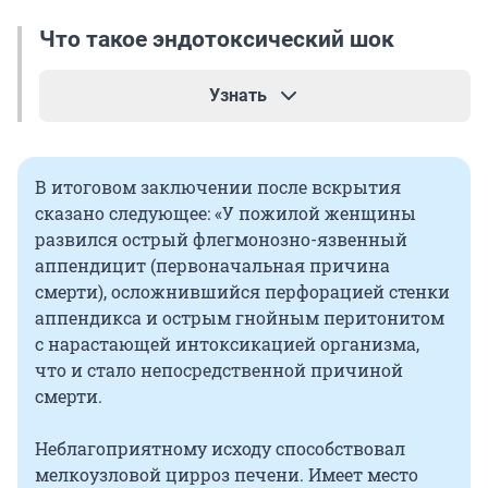
Что такое эндотоксический шок
Узнать
Эндотоксический шок
— это критическое,
угрожающее жизни состояние, вид
В итоговом заключении после вскрытия
септического шока. Развивается, когда в
сказано следующее: «У пожилой женщины
системный кровоток попадают эндотоксины,
развился острый флегмонозно-язвенный
запускающие воспалительную реакцию.
аппендицит (первоначальная причина
Вызывает острую сосудистую недостаточность
смерти), осложнившийся перфорацией стенки
и нарушение в работе двух и более систем
аппендикса и острым гнойным перитонитом
органов.
с нарастающей интоксикацией организма,
что и стало непосредственной причиной
У человека резко падает давление, возникает
смерти.
учащенное сердцебиение, конечности
становятся холодными из-за нарушения
Неблагоприятному исходу способствовал
кровообращения. Возникает одышка,
мелкоузловой цирроз печени. Имеет место