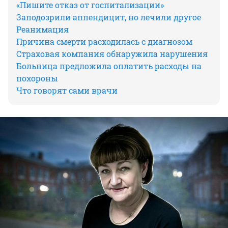
«Пишите отказ от госпитализации»
Заподозрили аппендицит, но лечили другое
Реанимация
Причина смерти расходилась с диагнозом
Страховая компания обнаружила нарушения
Больница предложила оплатить расходы на
похороны
Что говорят сами врачи