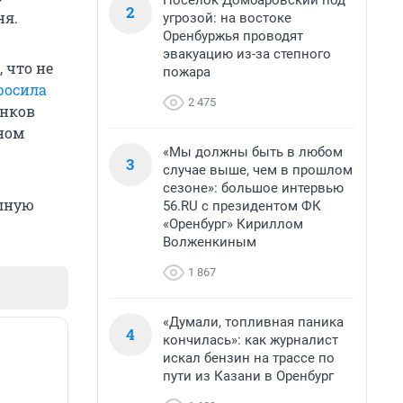
Поселок Домбаровский под
2
ня.
угрозой: на востоке
Оренбуржья проводят
эвакуацию из-за степного
 что не
пожара
росила
2 475
анков
ном
«Мы должны быть в любом
3
случае выше, чем в прошлом
сезоне»: большое интервью
олную
56.RU с президентом ФК
«Оренбург» Кириллом
Волженкиным
1 867
«Думали, топливная паника
4
кончилась»: как журналист
искал бензин на трассе по
пути из Казани в Оренбург