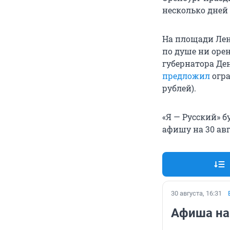
несколько дней 
На площади Ле
по душе ни оре
губернатора Де
предложил
огра
рублей).
«Я — Русский» б
афишу на 30 авг
30 августа, 16:31
Афиша на 