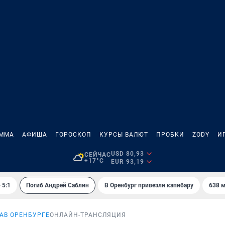
АММА
АФИША
ГОРОСКОП
КУРСЫ ВАЛЮТ
ПРОБКИ
ZODY
И
USD 80,93
СЕЙЧАС
+17°C
EUR 93,19
 5:1
Погиб Андрей Саблин
В Оренбург привезли капибару
638 м
А
В ОРЕНБУРГЕ
ОНЛАЙН-ТРАНСЛЯЦИЯ