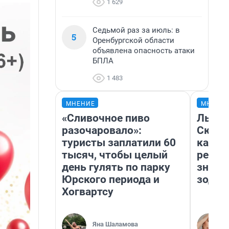
1 629
Седьмой раз за июль: в
5
Оренбургской области
объявлена опасность атаки
БПЛА
1 483
МНЕНИЕ
МНЕНИ
«Сливочное пиво
Львам
разочаровало»:
Скорп
туристы заплатили 60
карье
тысяч, чтобы целый
ретро
день гулять по парку
значе
Юрского периода и
зодиа
Хогвартсу
Яна Шаламова