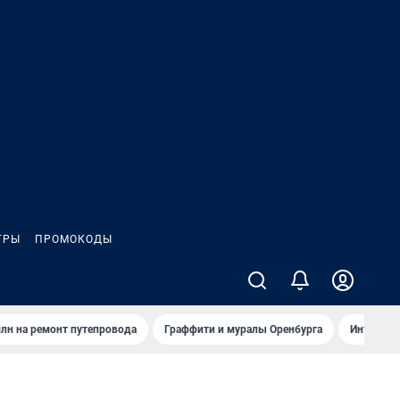
ГРЫ
ПРОМОКОДЫ
лн на ремонт путепровода
Граффити и муралы Оренбурга
Интервью