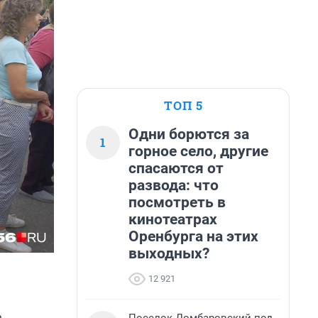
ТОП 5
Одни борются за
1
горное село, другие
спасаются от
развода: что
посмотреть в
кинотеатрах
Оренбурга на этих
выходных?
12 921
ь