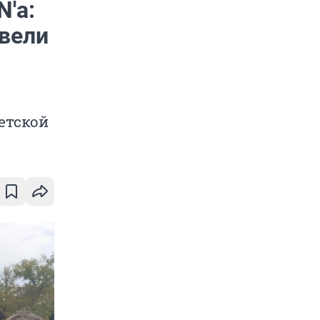
'а:
 вели
етской