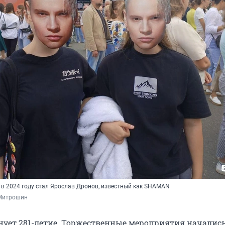
в 2024 году стал Ярослав Дронов, известный как SHAMAN
Митрошин
нует 281-летие. Торжественные мероприятия началис