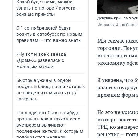
Какой будет зима, можно
узнать по погоде 7 августа —
важные приметы
Девушка пришла в один
Источник: 
Анна Остап
С 1 сентября детей будут
возить в автобусах по новым
Мы сейчас нахо
правилам — что важно знать
торговли. Покуп
«Ну вот и всё»: звезда
впечатлениями: 
«Дома-2» развелась с
экономику офла
молодым мужем
Я уверена, что 
Быстрые ужины в одной
посуде: 5 блюд, после которых
развивать досу
не придется отмывать гору
прежнем формат
кастрюль
Но это не кризи
«Господи, вот бы кто-нибудь
проплыл»: как в глухом селе
выигрывают толь
вчетвером выживают
ТРЦ, но не пер
последние жители, к которым
решение — полн
подбираются медведи