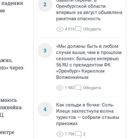
Завыли сирены: в
о падения
2
Оренбургской области
ее
впервые за август объявлена
ракетная опасность
4 515
Обсудить
«Мы должны быть в любом
3
случае выше, чем в прошлом
сезоне»: большое интервью
ажно,
56.RU с президентом ФК
ло» через
«Оренбург» Кириллом
Волженкиным
1 982
Обсудить
нимаюсь
Как сельди в бочке: Соль-
 линейка
4
Илецк захлестнула волна
Ц.
туристов — собрали отзывы
приезжих
центре
1 756
2