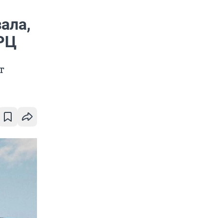
ала,
ТРЦ
т