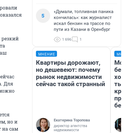
ировали
«Думали, топливная паника
 оказался
5
кончилась»: как журналист
искал бензин на трассе по
пути из Казани в Оренбург
л резкий
1 696
1
та
наш
МНЕНИЕ
МНЕНИ
Квартиры дорожают,
Мой б
но дешевеют: почему
береж
рынок недвижимости
хотел
сейчас
сейчас такой странный
тысяч
а. Для
креди
зможно
приех
безоп
ется
Екатерина Торопова
м, но и
директор агентства
т на сам
недвижимости