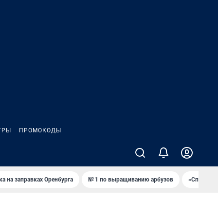
ГРЫ
ПРОМОКОДЫ
ка на заправках Оренбурга
№ 1 по выращиванию арбузов
«Спартак»