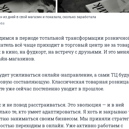
 из дней в свой магазин и показала, сколько заработала
ова
димся в периоде тотальной трансформации рознично
атель всё чаще приходит в торговый центр не за товар
в кино, на фудкорт, на встречу с друзьями. И это меня
йн‑магазинов.
будет усиливаться онлайн-направление, а сами ТЦ буд
говую составляющую. Классическая товарная розница
е уже сейчас постепенно уходит в прошлое.
с и не повод расстраиваться. Это эволюция — и в ней
ко те, кто умеет адаптироваться. Я хоть и закрываю 
естаю заниматься своим бизнесом. Мы приняли страте
остью переходим в онлайн. Уже активно работаем с