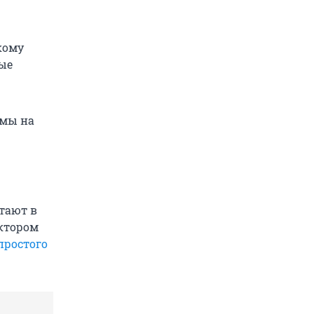
кому
рые
 мы на
тают в
иктором
простого