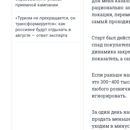
для меня казал
приемной кампании
рационально: а
локации, перем
«Туризм не прекращается, он
самый проходи
трансформируется»: как
россияне будут отдыхать в
августе — ответ эксперта
Старт был дейс
спад покупатель
динамика закре
показатель, а с
Если раньше наш
это 300–400 тыс
любого розничн
игнорировать.
За один день на
продать меньше 
уходим в минус.