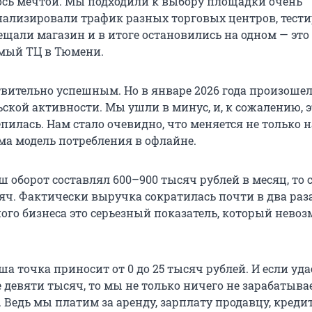
ось мечтой. Мы подходили к выбору площадки очень
нализировали трафик разных торговых центров, тест
ещали магазин и в итоге остановились на одном — это
мый ТЦ в Тюмени.
твительно успешным. Но в январе 2026 года произоше
ской активности. Мы ушли в минус, и, к сожалению, э
пилась. Нам стало очевидно, что меняется не только 
ама модель потребления в офлайне.
 оборот составлял 600–900 тысяч рублей в месяц, то 
яч. Фактически выручка сократилась почти в два раз
ого бизнеса это серьезный показатель, который нево
ша точка приносит от 0 до 25 тысяч рублей. И если уда
девяти тысяч, то мы не только ничего не зарабатывае
 Ведь мы платим за аренду, зарплату продавцу, креди