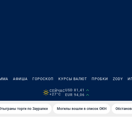
АММА
АФИША
ГОРОСКОП
КУРСЫ ВАЛЮТ
ПРОБКИ
ZODY
И
USD 81,41
СЕЙЧАС
+27°C
EUR 94,06
Отыграны торги по Зауралке
Могилы вошли в список ОКН
Обстанов