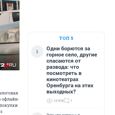
ТОП 5
Одни борются за
1
горное село, другие
спасаются от
развода: что
посмотреть в
кинотеатрах
Оренбурга на этих
выходных?
алоговая
о офлайн-
12 974
1
 покупки
из