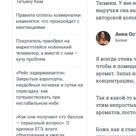
Татьяну Ким
Тюмени. У нее е
выручки она вы
Правила оплаты коммуналки
авторской коло
изменятся: что произойдет с
квитанциями
Анна Ос
Покупатель приобрел на
Бизнес
маркетплейсе новенький
телевизор, а вместе с ним —
Я всегда очень 
кучу проблем
чтобы в помещен
«Рейс задерживается».
аромат. Запах н
Закрытые аэропорты,
концентрацию,
неудобные ночевки и сутки на
пересадку: как
путешествовать при
Так в какой‑то
нестабильном небе
этим непростым
ароматов, пост
«Как они получают сто баллов
— серьезный вопрос». О
Боже, как я сча
кризисе ЕГЭ, всего
образования и ужасах