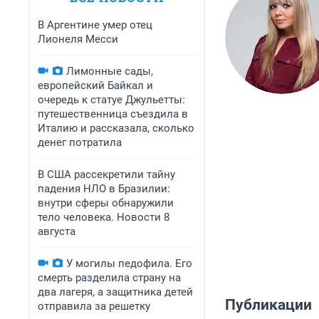
В Аргентине умер отец
Лионеля Месси
Лимонные сады,
европейский Байкал и
очередь к статуе Джульетты:
путешественница съездила в
Италию и рассказала, сколько
денег потратила
В США рассекретили тайну
падения НЛО в Бразилии:
внутри сферы обнаружили
тело человека. Новости 8
августа
У могилы педофила. Его
смерть разделила страну на
два лагеря, а защитника детей
Публикации
отправила за решетку