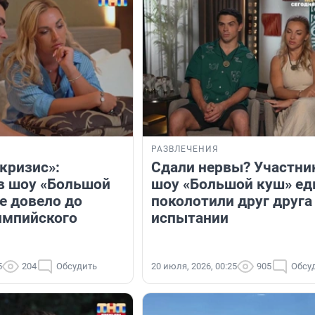
РАЗВЛЕЧЕНИЯ
кризис»:
Сдали нервы? Участни
в шоу «Большой
шоу «Большой куш» ед
е довело до
поколотили друг друга
импийского
испытании
5
204
Обсудить
20 июля, 2026, 00:25
905
Обсу