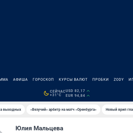
АММА
АФИША
ГОРОСКОП
КУРСЫ ВАЛЮТ
ПРОБКИ
ZODY
И
USD 82,17
СЕЙЧАС
+31°C
EUR 94,84
на выходных
«Везучий» арбитр на матч «Оренбурга»
Новый врип гла
Юлия Мальцева