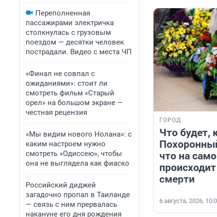
Переполненная
пассажирами электричка
столкнулась с грузовым
поездом — десятки человек
пострадали. Видео с места ЧП
«Финал не совпал с
ожиданиями»: стоит ли
смотреть фильм «Старый
орел» на большом экране —
честная рецензия
ГОРОД
Что будет, 
«Мы видим нового Нолана»: с
Похоронный
каким настроем нужно
смотреть «Одиссею», чтобы
что на сам
она не выглядела как фиаско
происходит
смерти
Российский диджей
загадочно пропал в Таиланде
6 августа, 2026, 10:
— связь с ним прервалась
накануне его дня рождения