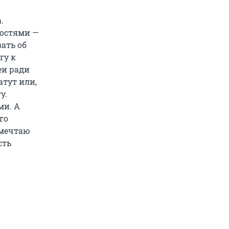
.
востями —
ать об
гу к
еи ради
тут или,
у.
ми. А
го
 мечтаю
сть