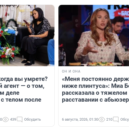
ОН И ОНА
когда вы умрете?
«Меня постоянно дер
 агент — о том,
ниже плинтуса»: Миа Б
ом деле
рассказала о тяжелом
 с телом после
расставании с абьюзе
00
439
Обсудить
6 августа, 2026, 01:30
210
Обсу