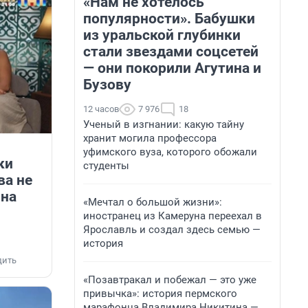
«Нам не хотелось
популярности». Бабушки
из уральской глубинки
стали звездами соцсетей
— они покорили Агутина и
Бузову
12 часов
7 976
18
Ученый в изгнании: какую тайну
хранит могила профессора
уфимского вуза, которого обожали
ки
студенты
ва не
 на
«Мечтал о большой жизни»:
иностранец из Камеруна переехал в
Ярославль и создал здесь семью —
история
дить
«Позавтракал и побежал — это уже
привычка»: история пермского
марафонца Владимира Никитина —