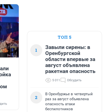
ТОП 5
Завыли сирены: в
1
Оренбургской
области впервые за
август объявлена
жали
ракетная опасность
ойка
5 011
Обсудить
ром
В Оренбуржье в четвертый
2
раз за август объявлена
опасность атаки
дить
беспилотников