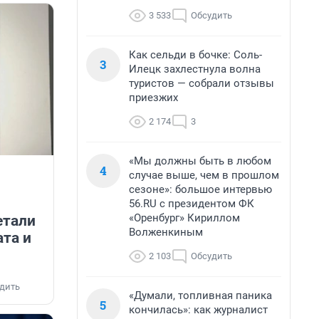
3 533
Обсудить
Как сельди в бочке: Соль-
3
Илецк захлестнула волна
туристов — собрали отзывы
приезжих
2 174
3
«Мы должны быть в любом
4
случае выше, чем в прошлом
сезоне»: большое интервью
56.RU с президентом ФК
«Оренбург» Кириллом
етали
Волженкиным
ата и
2 103
Обсудить
дить
«Думали, топливная паника
5
кончилась»: как журналист