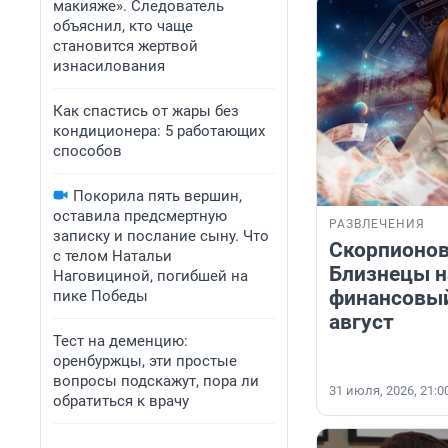
макияже». Следователь
объяснил, кто чаще
становится жертвой
изнасилования
Как спастись от жары без
кондиционера: 5 работающих
способов
Покорила пять вершин,
оставила предсмертную
РАЗВЛЕЧЕНИЯ
записку и послание сыну. Что
Скорпионов
с телом Натальи
Близнецы н
Наговициной, погибшей на
финансовый
пике Победы
август
Тест на деменцию:
оренбуржцы, эти простые
вопросы подскажут, пора ли
31 июля, 2026, 21:0
обратиться к врачу