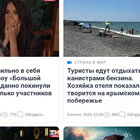
СТРАНА И МИР
ильно в себя
Туристы едут отдыхать
шоу «Большой
канистрами бензина.
данно покинули
Хозяйка отеля показал
олько участников
творится на крымском
побережье
5
775
Обсудить
8 июля, 2026, 22:00
880
Обсуд