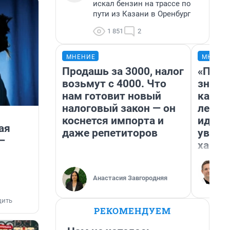
искал бензин на трассе по
пути из Казани в Оренбург
1 851
2
МНЕНИЕ
МНЕНИ
Продашь за 3000, налог
«Пост
возьмут с 4000. Что
значит
нам готовит новый
карди
налоговый закон — он
летни
коснется импорта и
идею 
ая
даже репетиторов
уволь
—
хамст
Анастасия Завгородняя
дить
РЕКОМЕНДУЕМ