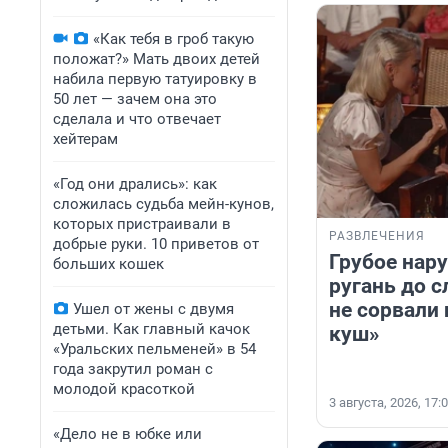
«Как тебя в гроб такую
положат?» Мать двоих детей
набила первую татуировку в
50 лет — зачем она это
сделала и что отвечает
хейтерам
«Год они дрались»: как
сложилась судьба мейн-кунов,
которых пристраивали в
РАЗВЛЕЧЕНИЯ
добрые руки. 10 приветов от
Грубое нар
больших кошек
ругань до с
не сорвали
Ушел от жены с двумя
детьми. Как главный качок
куш»
«Уральских пельменей» в 54
года закрутил роман с
молодой красоткой
3 августа, 2026, 17:
«Дело не в юбке или