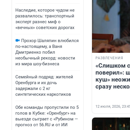
Наследие, которое чудом не
развалилось: транспортный
эксперт разнес миф о
«вечных» советских дорогах
Прохор Шаляпин влюбился
по-настоящему, а Ваня
Дмитриенко побил
необычный рекорд: новости
РАЗВЛЕЧЕНИЯ
из мира шоу-бизнеса
«Слишком с
поверил»: 
Семейный подряд: жителей
куш» неожи
Оренбурга и их дочь
сразу неск
задержали с 2 кг
синтетических наркотиков
12 июля, 2026, 23:4
Обе команды пропустили по 5
голов в Кубке: «Оренбург» на
выезде сыграет с «Рубином —
прогноз от 56.RU и от ИИ