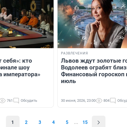
РАЗВЛЕЧЕНИЯ
т себя»: кто
Львов ждут золотые го
финале шоу
Водолеев ограбят близ
 императора»
Финансовый гороскоп 
июль
761
Обсудить
30 июня, 2026, 23:00
804
Обсу
1
2
3
4
5
...
15