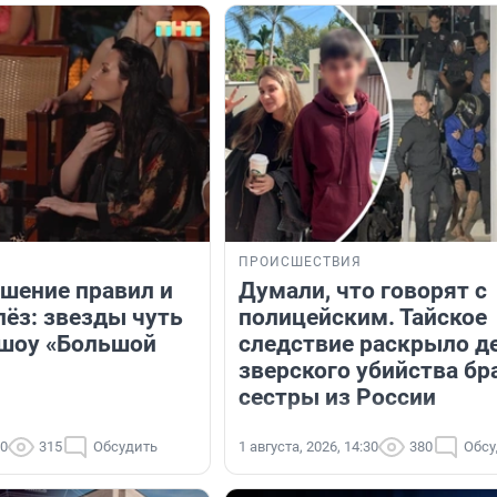
ПРОИСШЕСТВИЯ
ушение правил и
Думали, что говорят с
лёз: звезды чуть
полицейским. Тайское
 шоу «Большой
следствие раскрыло д
зверского убийства бр
сестры из России
00
315
Обсудить
1 августа, 2026, 14:30
380
Обсу