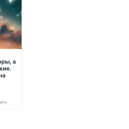
ры, а
кие.
на
дить