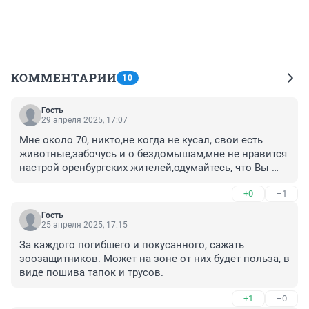
КОММЕНТАРИИ
10
Гость
29 апреля 2025, 17:07
Мне около 70, никто,не когда не кусал, свои есть 
животные,забочусь и о бездомышам,мне не нравится 
настрой оренбургских жителей,одумайтесь, что Вы 
добиваетесь?Даже на СВО ребята делятся своим 
+0
–1
пайком с бездомышами,кто кто,а они знают цену 
жизни.
Гость
25 апреля 2025, 17:15
За каждого погибшего и покусанного, сажать 
зоозащитников. Может на зоне от них будет польза, в 
виде пошива тапок и трусов.
+1
–0