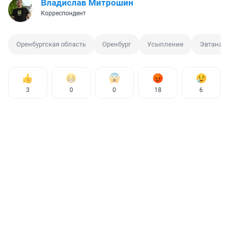
Владислав Митрошин
Корреспондент
Оренбургская область
Оренбург
Усыпление
Эвтаназ
3
0
0
18
6