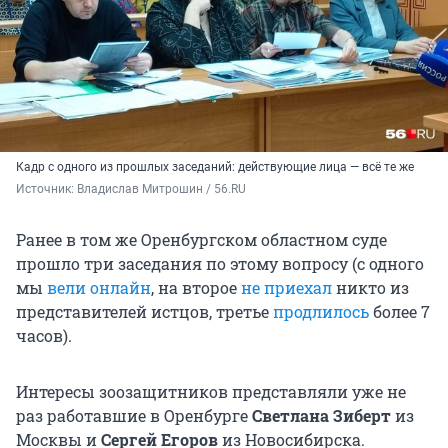
Кадр с одного из прошлых заседаний: действующие лица — всё те же
Источник: 
Владислав Митрошин / 56.RU
Ранее в том же Оренбургском областном суде
прошло три заседания по этому вопросу (с одного
мы
вели онлайн
, на второе
не приехал
никто из
представителей истцов, третье
продлилось
более 7
часов).
Интересы зоозащитников представляли уже не
раз работавшие в Оренбурге
Светлана Зиберт
из
Москвы и
Сергей Егоров
из Новосибирска.