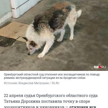
Оренбургский областной суд отклонил иск зоозащитников по поводу
режима экстраординарной ситуации из-за бродячих собак
Источник: 
Владислав Митрошин / 56.RU
22 апреля судья Оренбургского областного суда
Татьяна Дорохина поставила точку в споре
зоозащитников и чиновников —
отклонен иск