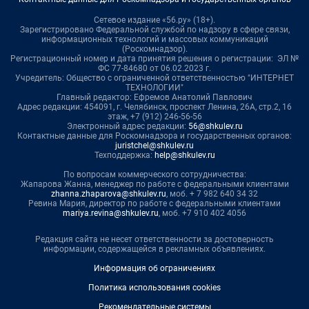
Сетевое издание «56.ру» (18+).
Зарегистрировано Федеральной службой по надзору в сфере связи,
информационных технологий и массовых коммуникаций
(Роскомнадзор).
Регистрационный номер и дата принятия решения о регистрации: ЭЛ №
ФС 77-84680 от 06.02.2023 г.
Учредитель: Общество с ограниченной ответственностью "ИНТЕРНЕТ
ТЕХНОЛОГИИ"
Главный редактор: Ефремов Анатолий Павлович
Адрес редакции: 454091, г. Челябинск, проспект Ленина, 26А, стр.2, 16
этаж, +7 (912) 246-56-56
Электронный адрес редакции:
56@shkulev.ru
Контактные данные для Роскомнадзора и государственных органов:
juristchel@shkulev.ru
Техподдержка:
help@shkulev.ru
По вопросам коммерческого сотрудничества:
Жапарова Жанна, менеджер по работе с федеральными клиентами
zhanna.zhaparova@shkulev.ru
, моб. + 7 982 640 34 32
Ревина Мария, директор по работе с федеральными клиентами
mariya.revina@shkulev.ru
, моб. +7 910 402 4056
Редакция сайта не несет ответственности за достоверность
информации, содержащейся в рекламных объявлениях.
Информация об ограничениях
Политика использования cookies
Рекомендательные системы