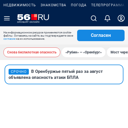
НЕДВИЖИМОСТЬ
ЗНАКОМСТВА
ПОГОДА
ТЕЛЕПРОГРАММА
На информационном ресурсе применяются cookie-
Согласен
файлы. Оставаясь на сайте, вы подтверждаете свое
согласие
на их использование.
Снова беспилотная опасность
«Рубин» — «Оренбург»
Мост чере
В Оренбуржье пятый раз за август
СРОЧНО
объявлена опасность атаки БПЛА