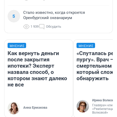
Стало известно, когда откроется
5
Оренбургский океанариум
1 939
Обсудить
МНЕНИЕ
МНЕНИЕ
Как вернуть деньги
«Спуталась реч
после закрытия
пургу». Врач — 
ипотеки? Эксперт
смертельном д
назвала способ, о
который слож
котором знают далеко
обнаружить
не все
Ирина Волкова
Главврач клини
Анна Ермакова
«Реабилитация 
Волковой»