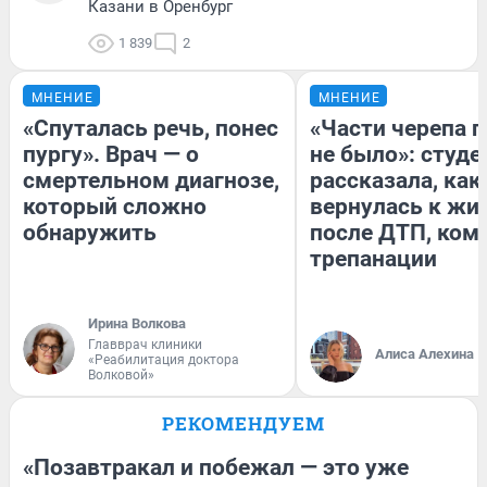
Казани в Оренбург
1 839
2
МНЕНИЕ
МНЕНИЕ
«Спуталась речь, понес
«Части черепа 
пургу». Врач — о
не было»: студе
смертельном диагнозе,
рассказала, как
который сложно
вернулась к жи
обнаружить
после ДТП, ком
трепанации
Ирина Волкова
Главврач клиники
Алиса Алехина
«Реабилитация доктора
Волковой»
РЕКОМЕНДУЕМ
«Позавтракал и побежал — это уже