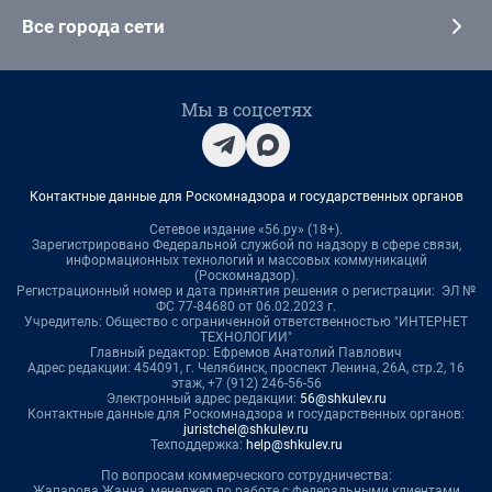
Все города сети
Мы в соцсетях
Контактные данные для Роскомнадзора и государственных органов
Сетевое издание «56.ру» (18+).
Зарегистрировано Федеральной службой по надзору в сфере связи,
информационных технологий и массовых коммуникаций
(Роскомнадзор).
Регистрационный номер и дата принятия решения о регистрации: ЭЛ №
ФС 77-84680 от 06.02.2023 г.
Учредитель: Общество с ограниченной ответственностью "ИНТЕРНЕТ
ТЕХНОЛОГИИ"
Главный редактор: Ефремов Анатолий Павлович
Адрес редакции: 454091, г. Челябинск, проспект Ленина, 26А, стр.2, 16
этаж, +7 (912) 246-56-56
Электронный адрес редакции:
56@shkulev.ru
Контактные данные для Роскомнадзора и государственных органов:
juristchel@shkulev.ru
Техподдержка:
help@shkulev.ru
По вопросам коммерческого сотрудничества:
Жапарова Жанна, менеджер по работе с федеральными клиентами