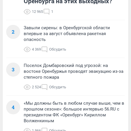
Оренбурга на этих выходных?
12 965
1
Завыли сирены: в Оренбургской области
2
впервые за август объявлена ракетная
опасность
4 369
Обсудить
Поселок Домбаровский под угрозой: на
3
востоке Оренбуржья проводят эвакуацию из-за
степного пожара
2 524
Обсудить
«Мы должны быть в любом случае выше, чем в
4
прошлом сезоне»: большое интервью 56.RU с
президентом ФК «Оренбург» Кириллом
Волженкиным
1 966
Обсудить