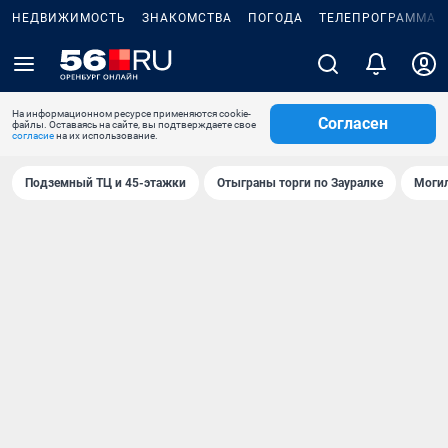
НЕДВИЖИМОСТЬ
ЗНАКОМСТВА
ПОГОДА
ТЕЛЕПРОГРАММА
На информационном ресурсе применяются cookie-
Согласен
файлы. Оставаясь на сайте, вы подтверждаете свое
согласие
на их использование.
Подземный ТЦ и 45-этажки
Отыграны торги по Зауралке
Могил