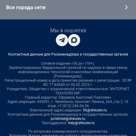
Все города сети
Мы в соцсетях
Контактные данные для Роскомнадзора и государственных органов
Сетевое издание «56.ру» (18+).
Зарегистрировано Федеральной службой по надзору в сфере связи,
информационных технологий и массовых коммуникаций
(Роскомнадзор).
Регистрационный номер и дата принятия решения о регистрации: ЭЛ №
ФС 77-84680 от 06.02.2023 г.
Учредитель: Общество с ограниченной ответственностью "ИНТЕРНЕТ
ТЕХНОЛОГИИ"
Главный редактор: Ефремов Анатолий Павлович
Адрес редакции: 454091, г. Челябинск, проспект Ленина, 26А, стр.2, 16
этаж, +7 (912) 246-56-56
Электронный адрес редакции:
56@shkulev.ru
Контактные данные для Роскомнадзора и государственных органов:
juristchel@shkulev.ru
Техподдержка:
help@shkulev.ru
По вопросам коммерческого сотрудничества:
Жапарова Жанна, менеджер по работе с федеральными клиентами