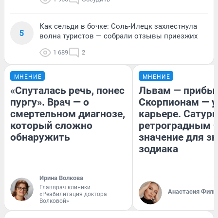
Как сельди в бочке: Соль-Илецк захлестнула
5
волна туристов — собрали отзывы приезжих
1 689
2
МНЕНИЕ
МНЕНИЕ
«Спуталась речь, понес
Львам — прибыл
пургу». Врач — о
Скорпионам — у
смертельном диагнозе,
карьере. Сатурн
который сложно
ретроградным 
обнаружить
значение для з
зодиака
Ирина Волкова
Главврач клиники
Анастасия Фили
«Реабилитация доктора
Волковой»