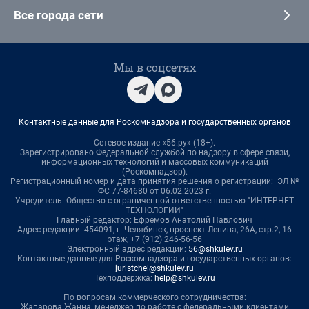
Все города сети
Мы в соцсетях
Контактные данные для Роскомнадзора и государственных органов
Сетевое издание «56.ру» (18+).
Зарегистрировано Федеральной службой по надзору в сфере связи,
информационных технологий и массовых коммуникаций
(Роскомнадзор).
Регистрационный номер и дата принятия решения о регистрации: ЭЛ №
ФС 77-84680 от 06.02.2023 г.
Учредитель: Общество с ограниченной ответственностью "ИНТЕРНЕТ
ТЕХНОЛОГИИ"
Главный редактор: Ефремов Анатолий Павлович
Адрес редакции: 454091, г. Челябинск, проспект Ленина, 26А, стр.2, 16
этаж, +7 (912) 246-56-56
Электронный адрес редакции:
56@shkulev.ru
Контактные данные для Роскомнадзора и государственных органов:
juristchel@shkulev.ru
Техподдержка:
help@shkulev.ru
По вопросам коммерческого сотрудничества:
Жапарова Жанна, менеджер по работе с федеральными клиентами