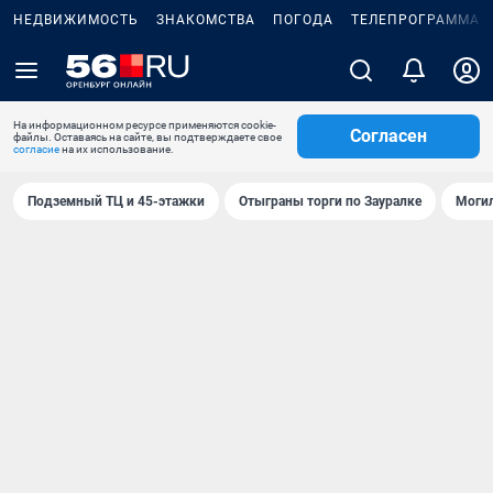
НЕДВИЖИМОСТЬ
ЗНАКОМСТВА
ПОГОДА
ТЕЛЕПРОГРАММА
На информационном ресурсе применяются cookie-
Согласен
файлы. Оставаясь на сайте, вы подтверждаете свое
согласие
на их использование.
Подземный ТЦ и 45-этажки
Отыграны торги по Зауралке
Могил