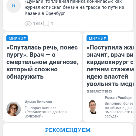
«Думали, топливная паника кончилась»: как
5
журналист искал бензин на трассе по пути из
Казани в Оренбург
1 663
1
МНЕНИЕ
МНЕНИЕ
«Спуталась речь, понес
«Поступила жал
пургу». Врач — о
значит, врач ви
смертельном диагнозе,
кардиохирург с 
который сложно
летним стажем 
обнаружить
идею властей
увольнять меди
хамство
Роман Рисберг
Ирина Волкова
Выполнил более 
Главврач клиники
лечебных и диагн
«Реабилитация доктора
вмешательств на 
Волковой»
сосудах.
РЕКОМЕНДУЕМ