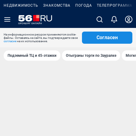
НЕДВИЖИМОСТЬ
ЗНАКОМСТВА
ПОГОДА
ТЕЛЕПРОГРАММА
На информационном ресурсе применяются cookie-
Согласен
файлы. Оставаясь на сайте, вы подтверждаете свое
согласие
на их использование.
Подземный ТЦ и 45-этажки
Отыграны торги по Зауралке
Могил