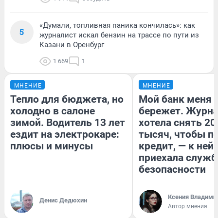
«Думали, топливная паника кончилась»: как
5
журналист искал бензин на трассе по пути из
Казани в Оренбург
1 669
1
МНЕНИЕ
МНЕНИЕ
Тепло для бюджета, но
Мой банк меня
холодно в салоне
бережет. Журн
зимой. Водитель 13 лет
хотела снять 20
ездит на электрокаре:
тысяч, чтобы п
плюсы и минусы
кредит, — к ней
приехала служб
безопасности
Ксения Владими
Денис Дедюхин
Автор мнения