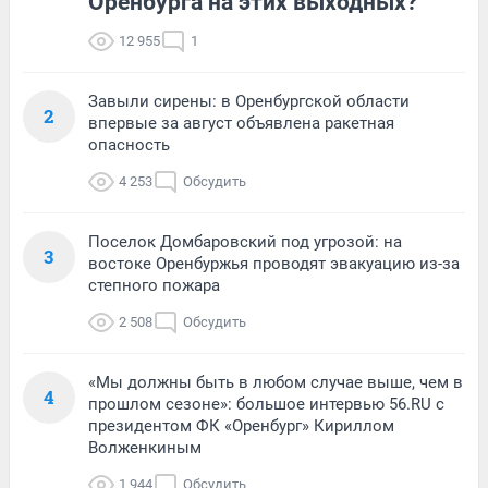
Оренбурга на этих выходных?
12 955
1
Завыли сирены: в Оренбургской области
2
впервые за август объявлена ракетная
опасность
4 253
Обсудить
Поселок Домбаровский под угрозой: на
3
востоке Оренбуржья проводят эвакуацию из-за
степного пожара
2 508
Обсудить
«Мы должны быть в любом случае выше, чем в
4
прошлом сезоне»: большое интервью 56.RU с
президентом ФК «Оренбург» Кириллом
Волженкиным
1 944
Обсудить