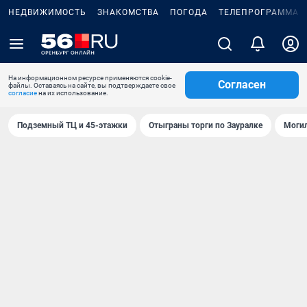
НЕДВИЖИМОСТЬ
ЗНАКОМСТВА
ПОГОДА
ТЕЛЕПРОГРАММА
На информационном ресурсе применяются cookie-
Согласен
файлы. Оставаясь на сайте, вы подтверждаете свое
согласие
на их использование.
Подземный ТЦ и 45-этажки
Отыграны торги по Зауралке
Могил