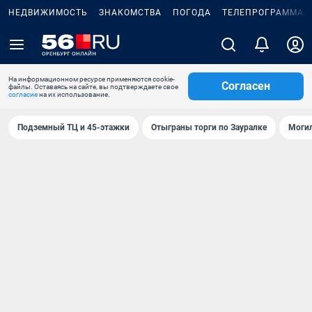
НЕДВИЖИМОСТЬ
ЗНАКОМСТВА
ПОГОДА
ТЕЛЕПРОГРАММА
На информационном ресурсе применяются cookie-
Согласен
файлы. Оставаясь на сайте, вы подтверждаете свое
согласие
на их использование.
Подземный ТЦ и 45-этажки
Отыграны торги по Зауралке
Могил