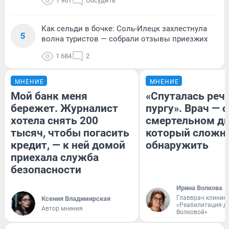
1 961
Обсудить
Как сельди в бочке: Соль-Илецк захлестнула
5
волна туристов — собрали отзывы приезжих
1 684
2
МНЕНИЕ
МНЕНИЕ
Мой банк меня
«Спуталась речь
бережет. Журналист
пургу». Врач — о
хотела снять 200
смертельном ди
тысяч, чтобы погасить
который сложн
кредит, — к ней домой
обнаружить
приехала служба
безопасности
Ирина Волкова
Главврач клиник
Ксения Владимирская
«Реабилитация д
Автор мнения
Волковой»