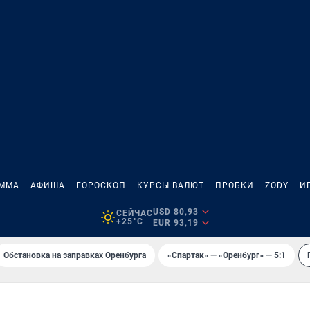
АММА
АФИША
ГОРОСКОП
КУРСЫ ВАЛЮТ
ПРОБКИ
ZODY
И
USD 80,93
СЕЙЧАС
+25°C
EUR 93,19
Обстановка на заправках Оренбурга
«Спартак» — «Оренбург» — 5:1