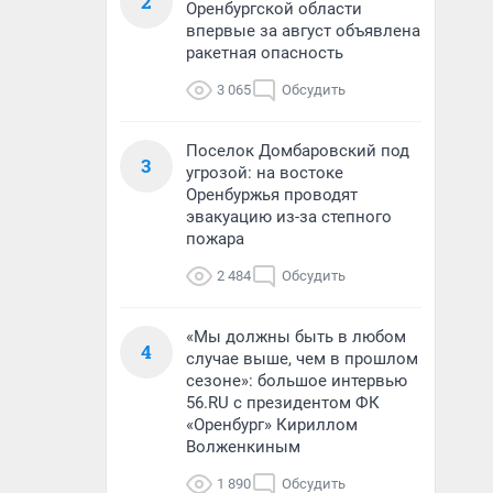
2
Оренбургской области
впервые за август объявлена
ракетная опасность
3 065
Обсудить
Поселок Домбаровский под
3
угрозой: на востоке
Оренбуржья проводят
эвакуацию из-за степного
пожара
2 484
Обсудить
«Мы должны быть в любом
4
случае выше, чем в прошлом
сезоне»: большое интервью
56.RU с президентом ФК
«Оренбург» Кириллом
Волженкиным
1 890
Обсудить