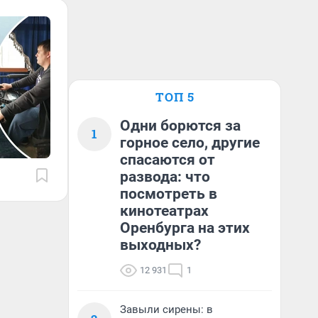
ТОП 5
Одни борются за
1
горное село, другие
спасаются от
развода: что
посмотреть в
кинотеатрах
Оренбурга на этих
выходных?
12 931
1
Завыли сирены: в