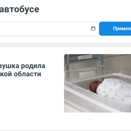
 автобусе
Примен
евушка родила
ской области