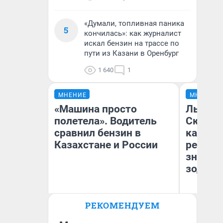
«Думали, топливная паника
5
кончилась»: как журналист
искал бензин на трассе по
пути из Казани в Оренбург
1 640
1
МНЕНИЕ
МНЕНИЕ
«Машина просто
Львам 
полетела». Водитель
Скорпи
сравнил бензин в
карьере
Казахстане и России
ретрог
значен
зодиак
РЕКОМЕНДУЕМ
Анатолий Кузнецов
Ан