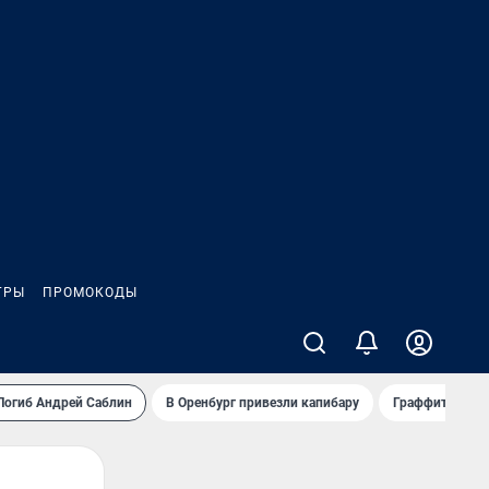
ГРЫ
ПРОМОКОДЫ
Погиб Андрей Саблин
В Оренбург привезли капибару
Граффити и му