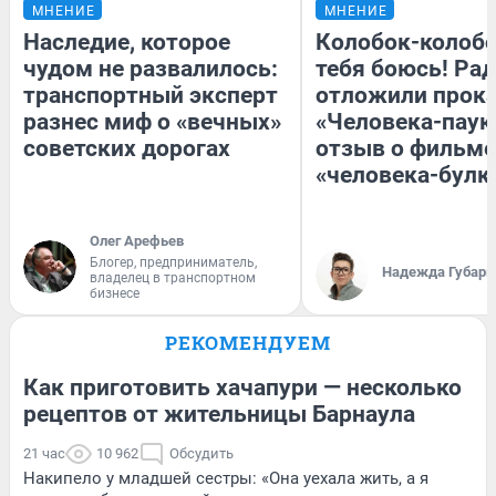
МНЕНИЕ
МНЕНИЕ
Наследие, которое
Колобок-колобо
чудом не развалилось:
тебя боюсь! Рад
транспортный эксперт
отложили прок
разнес миф о «вечных»
«Человека-паук
советских дорогах
отзыв о фильме
«человека-булк
Олег Арефьев
Блогер, предприниматель,
Надежда Губарь
владелец в транспортном
бизнесе
РЕКОМЕНДУЕМ
Как приготовить хачапури — несколько
рецептов от жительницы Барнаула
21 час
10 962
Обсудить
Накипело у младшей сестры: «Она уехала жить, а я