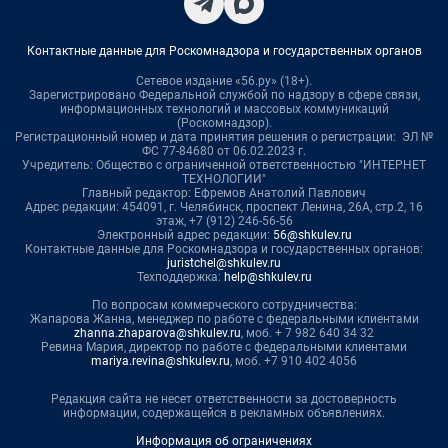
Контактные данные для Роскомнадзора и государственных органов
Сетевое издание «56.ру» (18+).
Зарегистрировано Федеральной службой по надзору в сфере связи,
информационных технологий и массовых коммуникаций
(Роскомнадзор).
Регистрационный номер и дата принятия решения о регистрации: ЭЛ №
ФС 77-84680 от 06.02.2023 г.
Учредитель: Общество с ограниченной ответственностью "ИНТЕРНЕТ
ТЕХНОЛОГИИ"
Главный редактор: Ефремов Анатолий Павлович
Адрес редакции: 454091, г. Челябинск, проспект Ленина, 26А, стр.2, 16
этаж, +7 (912) 246-56-56
Электронный адрес редакции:
56@shkulev.ru
Контактные данные для Роскомнадзора и государственных органов:
juristchel@shkulev.ru
Техподдержка:
help@shkulev.ru
По вопросам коммерческого сотрудничества:
Жапарова Жанна, менеджер по работе с федеральными клиентами
zhanna.zhaparova@shkulev.ru
, моб. + 7 982 640 34 32
Ревина Мария, директор по работе с федеральными клиентами
mariya.revina@shkulev.ru
, моб. +7 910 402 4056
Редакция сайта не несет ответственности за достоверность
информации, содержащейся в рекламных объявлениях.
Информация об ограничениях