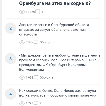
Оренбурга на этих выходных?
12 976
1
Завыли сирены: в Оренбургской области
2
впервые за август объявлена ракетная
опасность
4 577
Обсудить
«Мы должны быть в любом случае выше, чем в
3
прошлом сезоне»: большое интервью 56.RU с
президентом ФК «Оренбург» Кириллом
Волженкиным
1 992
Обсудить
Как сельди в бочке: Соль-Илецк захлестнула
4
волна туристов — собрали отзывы приезжих
1 798
2