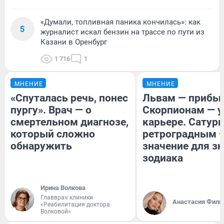
«Думали, топливная паника кончилась»: как
5
журналист искал бензин на трассе по пути из
Казани в Оренбург
1 716
1
МНЕНИЕ
МНЕНИЕ
«Спуталась речь, понес
Львам — прибыл
пургу». Врач — о
Скорпионам — у
смертельном диагнозе,
карьере. Сатурн
который сложно
ретроградным 
обнаружить
значение для з
зодиака
Ирина Волкова
Главврач клиники
Анастасия Фили
«Реабилитация доктора
Волковой»