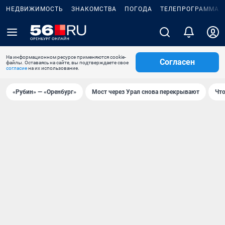
НЕДВИЖИМОСТЬ
ЗНАКОМСТВА
ПОГОДА
ТЕЛЕПРОГРАММА
На информационном ресурсе применяются cookie-
Согласен
файлы. Оставаясь на сайте, вы подтверждаете свое
согласие
на их использование.
«Рубин» — «Оренбург»
Мост через Урал снова перекрывают
Что