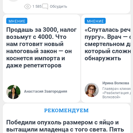
1 585
Обсудить
МНЕНИЕ
МНЕНИЕ
Продашь за 3000, налог
«Спуталась речь
возьмут с 4000. Что
пургу». Врач — о
нам готовит новый
смертельном ди
налоговый закон — он
который сложн
коснется импорта и
обнаружить
даже репетиторов
Ирина Волкова
Главврач клиник
Анастасия Завгородняя
«Реабилитация д
Волковой»
РЕКОМЕНДУЕМ
Победили опухоль размером с яйцо и
вытащили младенца с того света. Пять