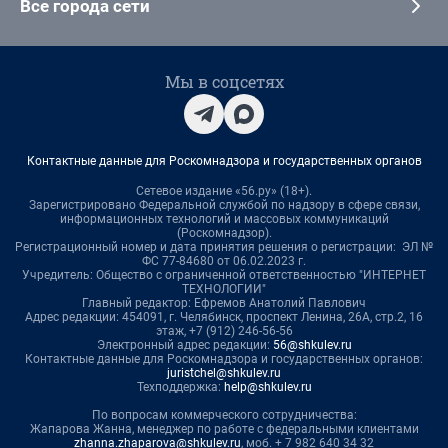
Все города сети
Мы в соцсетях
Контактные данные для Роскомнадзора и государственных органов
Сетевое издание «56.ру» (18+).
Зарегистрировано Федеральной службой по надзору в сфере связи,
информационных технологий и массовых коммуникаций
(Роскомнадзор).
Регистрационный номер и дата принятия решения о регистрации: ЭЛ №
ФС 77-84680 от 06.02.2023 г.
Учредитель: Общество с ограниченной ответственностью "ИНТЕРНЕТ
ТЕХНОЛОГИИ"
Главный редактор: Ефремов Анатолий Павлович
Адрес редакции: 454091, г. Челябинск, проспект Ленина, 26А, стр.2, 16
этаж, +7 (912) 246-56-56
Электронный адрес редакции:
56@shkulev.ru
Контактные данные для Роскомнадзора и государственных органов:
juristchel@shkulev.ru
Техподдержка:
help@shkulev.ru
По вопросам коммерческого сотрудничества:
Жапарова Жанна, менеджер по работе с федеральными клиентами
zhanna.zhaparova@shkulev.ru
, моб. + 7 982 640 34 32