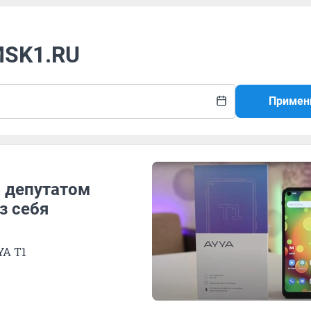
MSK1.RU
Примен
с депутатом
з себя
YA T1