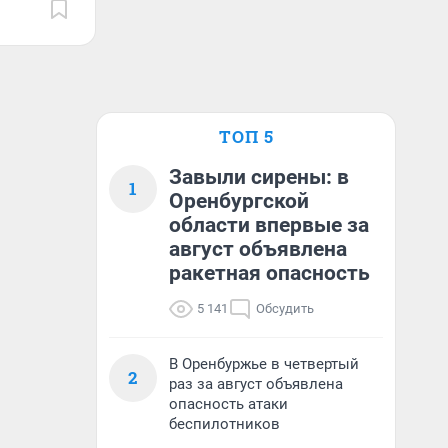
ТОП 5
Завыли сирены: в
1
Оренбургской
области впервые за
август объявлена
ракетная опасность
5 141
Обсудить
В Оренбуржье в четвертый
2
раз за август объявлена
опасность атаки
беспилотников