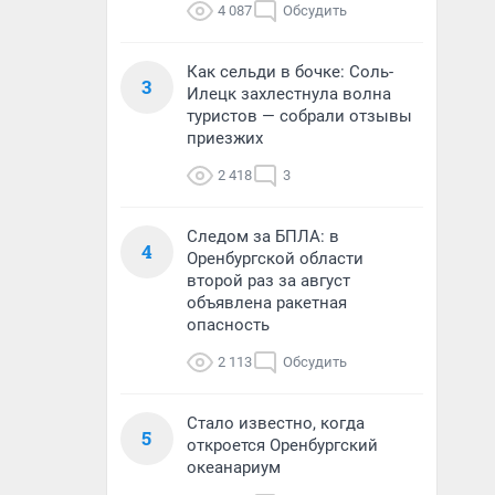
4 087
Обсудить
Как сельди в бочке: Соль-
3
Илецк захлестнула волна
туристов — собрали отзывы
приезжих
2 418
3
Следом за БПЛА: в
4
Оренбургской области
второй раз за август
объявлена ракетная
опасность
2 113
Обсудить
Стало известно, когда
5
откроется Оренбургский
океанариум