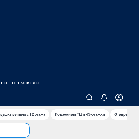
ГРЫ
ПРОМОКОДЫ
вушка выпала с 12 этажа
Подземный ТЦ и 45-этажки
Отыграны тор