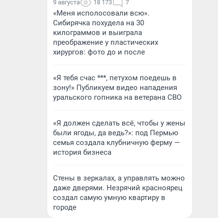
9 августа
18 173
7
«Меня исполосовали всю».
Сибирячка похудела на 30
килограммов и выиграла
преображение у пластических
хирургов: фото до и после
«Я тебя счас ***, петухом поедешь в
зону!» Публикуем видео нападения
уральского гопника на ветерана СВО
«Я должен сделать всё, чтобы у жены
были ягоды, да ведь?»: под Пермью
семья создала клубничную ферму —
история бизнеса
Стены в зеркалах, а управлять можно
даже дверями. Незрячий красноярец
создал самую умную квартиру в
городе