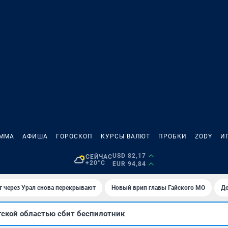
АММА
АФИША
ГОРОСКОП
КУРСЫ ВАЛЮТ
ПРОБКИ
ZODY
И
USD 82,17
СЕЙЧАС
+20°C
EUR 94,84
 через Урал снова перекрывают
Новый врип главы Гайского МО
Де
гской областью сбит беспилотник