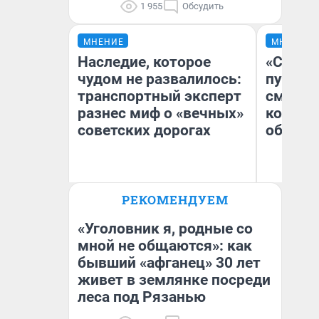
1 955
Обсудить
МНЕНИЕ
МНЕНИЕ
Наследие, которое
«Спутал
чудом не развалилось:
пургу».
транспортный эксперт
смерте
разнес миф о «вечных»
которы
советских дорогах
обнару
Олег Арефьев
Ир
РЕКОМЕНДУЕМ
Блогер, предприниматель,
Гл
владелец в транспортном
«Р
бизнесе
Во
«Уголовник я, родные со
мной не общаются»: как
бывший «афганец» 30 лет
живет в землянке посреди
леса под Рязанью