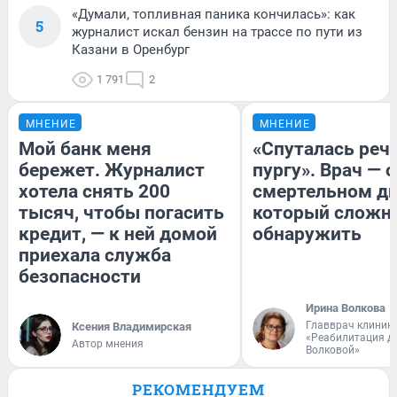
«Думали, топливная паника кончилась»: как
5
журналист искал бензин на трассе по пути из
Казани в Оренбург
1 791
2
МНЕНИЕ
МНЕНИЕ
Мой банк меня
«Спуталась речь
бережет. Журналист
пургу». Врач — о
хотела снять 200
смертельном ди
тысяч, чтобы погасить
который сложн
кредит, — к ней домой
обнаружить
приехала служба
безопасности
Ирина Волкова
Главврач клиник
Ксения Владимирская
«Реабилитация д
Автор мнения
Волковой»
РЕКОМЕНДУЕМ