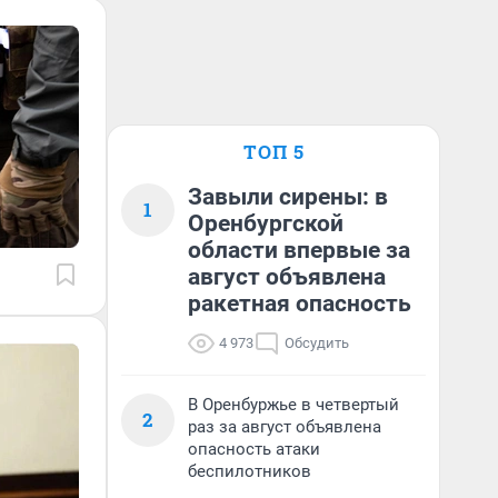
ТОП 5
Завыли сирены: в
1
Оренбургской
области впервые за
август объявлена
ракетная опасность
4 973
Обсудить
В Оренбуржье в четвертый
2
раз за август объявлена
опасность атаки
беспилотников