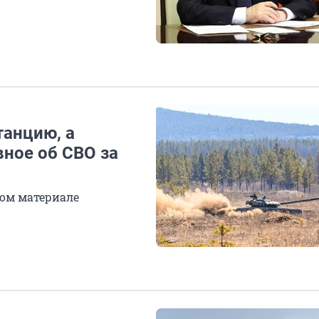
анцию, а
вное об СВО за
ом материале