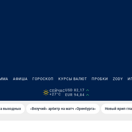
АММА
АФИША
ГОРОСКОП
КУРСЫ ВАЛЮТ
ПРОБКИ
ZODY
И
USD 82,17
СЕЙЧАС
+27°C
EUR 94,84
на выходных
«Везучий» арбитр на матч «Оренбурга»
Новый врип гла