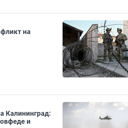
нфликт на
а Калининград:
Совфеде и