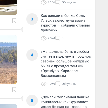
3 166
Обсудить
Как сельди в бочке: Соль-
3
Илецк захлестнула волна
туристов — собрали отзывы
приезжих
2 074
3
«Мы должны быть в любом
4
случае выше, чем в прошлом
сезоне»: большое интервью
56.RU с президентом ФК
«Оренбург» Кириллом
Волженкиным
2 069
Обсудить
«Думали, топливная паника
5
кончилась»: как журналист
искал бензин на трассе по