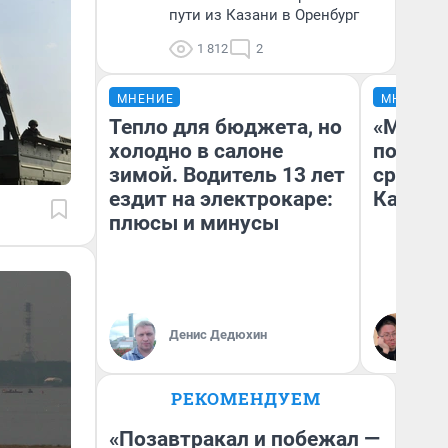
пути из Казани в Оренбург
1 812
2
МНЕНИЕ
МНЕНИЕ
Тепло для бюджета, но
«Машин
холодно в салоне
полете
зимой. Водитель 13 лет
сравни
ездит на электрокаре:
Казахс
плюсы и минусы
Денис Дедюхин
Ан
РЕКОМЕНДУЕМ
«Позавтракал и побежал —