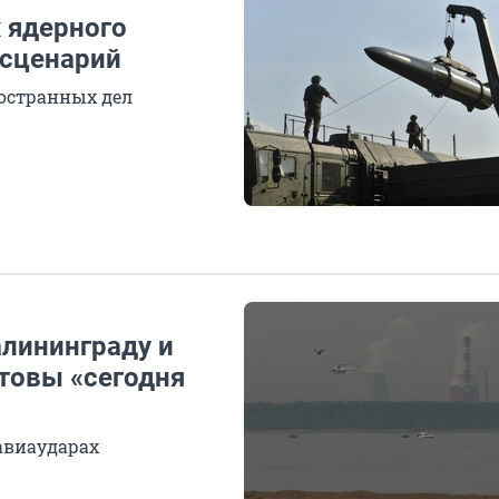
 ядерного
 сценарий
остранных дел
алининграду и
отовы «сегодня
авиаударах