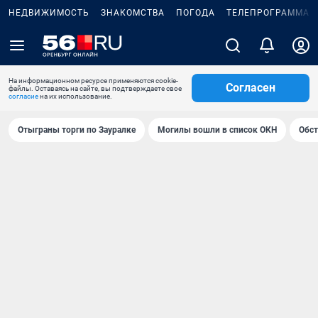
НЕДВИЖИМОСТЬ
ЗНАКОМСТВА
ПОГОДА
ТЕЛЕПРОГРАММА
На информационном ресурсе применяются cookie-
Согласен
файлы. Оставаясь на сайте, вы подтверждаете свое
согласие
на их использование.
Отыграны торги по Зауралке
Могилы вошли в список ОКН
Обст