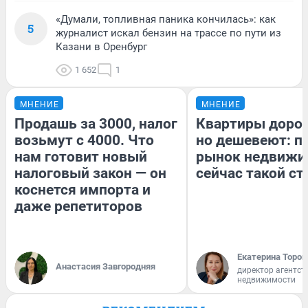
«Думали, топливная паника кончилась»: как
5
журналист искал бензин на трассе по пути из
Казани в Оренбург
1 652
1
МНЕНИЕ
МНЕНИЕ
Продашь за 3000, налог
Квартиры доро
возьмут с 4000. Что
но дешевеют: п
нам готовит новый
рынок недвижи
налоговый закон — он
сейчас такой с
коснется импорта и
даже репетиторов
Екатерина Тороп
Анастасия Завгородняя
директор агентст
недвижимости