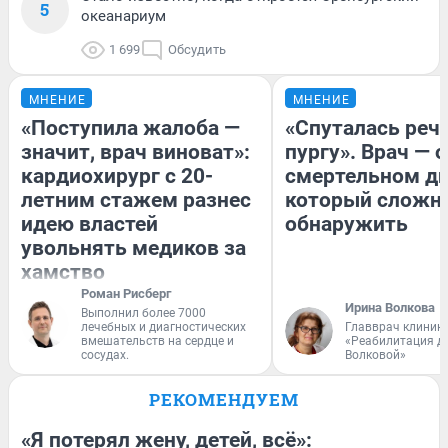
5
океанариум
1 699
Обсудить
МНЕНИЕ
МНЕНИЕ
«Поступила жалоба —
«Спуталась речь
значит, врач виноват»:
пургу». Врач — о
кардиохирург с 20-
смертельном ди
летним стажем разнес
который сложн
идею властей
обнаружить
увольнять медиков за
хамство
Роман Рисберг
Ирина Волкова
Выполнил более 7000
лечебных и диагностических
Главврач клиник
вмешательств на сердце и
«Реабилитация д
сосудах.
Волковой»
РЕКОМЕНДУЕМ
«Я потерял жену, детей, всё»: