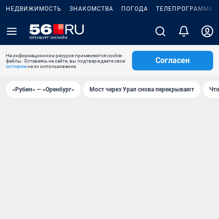
НЕДВИЖИМОСТЬ
ЗНАКОМСТВА
ПОГОДА
ТЕЛЕПРОГРАММА
На информационном ресурсе применяются cookie-
Согласен
файлы. Оставаясь на сайте, вы подтверждаете свое
согласие
на их использование.
«Рубин» — «Оренбург»
Мост через Урал снова перекрывают
Что