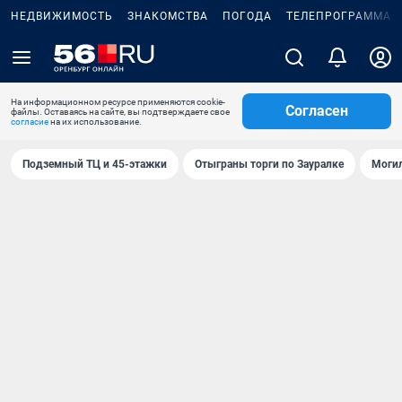
НЕДВИЖИМОСТЬ
ЗНАКОМСТВА
ПОГОДА
ТЕЛЕПРОГРАММА
На информационном ресурсе применяются cookie-
Согласен
файлы. Оставаясь на сайте, вы подтверждаете свое
согласие
на их использование.
Подземный ТЦ и 45-этажки
Отыграны торги по Зауралке
Могил