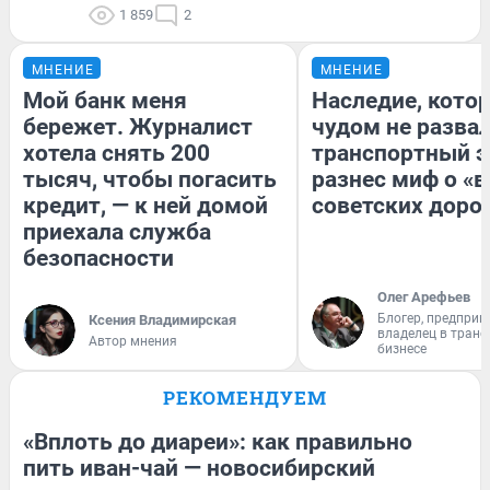
1 859
2
МНЕНИЕ
МНЕНИЕ
Мой банк меня
Наследие, кото
бережет. Журналист
чудом не разва
хотела снять 200
транспортный э
тысяч, чтобы погасить
разнес миф о «
кредит, — к ней домой
советских доро
приехала служба
безопасности
Олег Арефьев
Блогер, предприн
Ксения Владимирская
владелец в тран
Автор мнения
бизнесе
РЕКОМЕНДУЕМ
«Вплоть до диареи»: как правильно
пить иван-чай — новосибирский