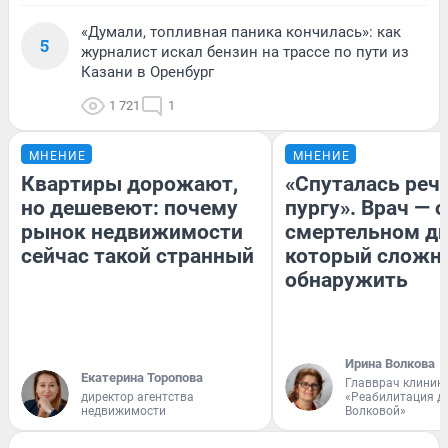
«Думали, топливная паника кончилась»: как
5
журналист искал бензин на трассе по пути из
Казани в Оренбург
1 721
1
МНЕНИЕ
МНЕНИЕ
Квартиры дорожают,
«Спуталась речь
но дешевеют: почему
пургу». Врач — о
рынок недвижимости
смертельном ди
сейчас такой странный
который сложн
обнаружить
Ирина Волкова
Екатерина Торопова
Главврач клиник
директор агентства
«Реабилитация д
недвижимости
Волковой»