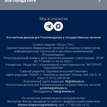
Все города сети
Мы в соцсетях
Контактные данные для Роскомнадзора и государственных органов
Сетевое издание «56.ру» (18+).
Зарегистрировано Федеральной службой по надзору в сфере связи,
информационных технологий и массовых коммуникаций
(Роскомнадзор).
Регистрационный номер и дата принятия решения о регистрации: ЭЛ №
ФС 77-84680 от 06.02.2023 г.
Учредитель: Общество с ограниченной ответственностью "ИНТЕРНЕТ
ТЕХНОЛОГИИ"
Главный редактор: Ефремов Анатолий Павлович
Адрес редакции: 454091, г. Челябинск, проспект Ленина, 26А, стр.2, 16
этаж, +7 (912) 246-56-56
Электронный адрес редакции:
56@shkulev.ru
Контактные данные для Роскомнадзора и государственных органов:
juristchel@shkulev.ru
Техподдержка:
help@shkulev.ru
По вопросам коммерческого сотрудничества:
Жапарова Жанна, менеджер по работе с федеральными клиентами
zhanna.zhaparova@shkulev.ru
, моб. + 7 982 640 34 32