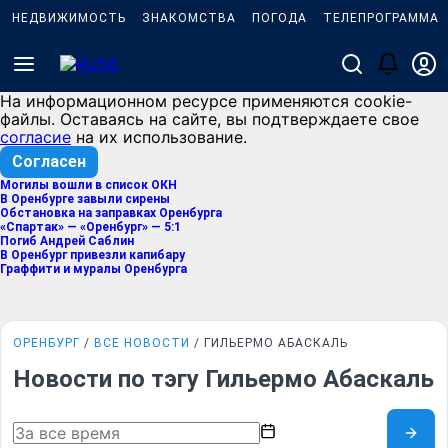
НЕДВИЖИМОСТЬ
ЗНАКОМСТВА
ПОГОДА
ТЕЛЕПРОГРАММА
На информационном ресурсе применяются cookie-
файлы. Оставаясь на сайте, вы подтверждаете свое
согласие
на их использование.
Согласен
Могилы вошли в список ОКН
В Оренбурге завыли сирены
Обстановка на заправках Оренбурга
«Спартак» — «Оренбург» — 5:1
Погиб Андрей Саблин
В Оренбург привезли капибару
Граффити и муралы Оренбурга
ОРЕНБУРГ
ВСЕ НОВОСТИ
ГИЛЬЕРМО АБАСКАЛЬ
Новости по тэгу Гильермо Абаскаль