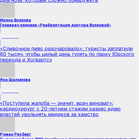
диагнозе, который сложно обнаружить
Ирина Волкова
Главврач клиники «Реабилитация доктора Волковой»
МНЕНИЕ
«Сливочное пиво разочаровало»: туристы заплатили
60 тысяч, чтобы целый день гулять по парку Юрского
периода и Хогвартсу
Яна Шаламова
МНЕНИЕ
«Поступила жалоба — значит, врач виноват»:
кардиохирург с 20-летним стажем разнес идею
властей увольнять медиков за хамство
Роман Рисберг