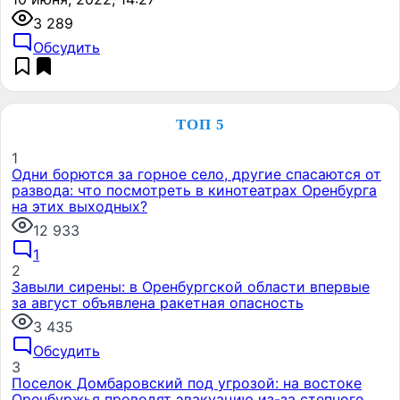
3 289
Обсудить
ТОП 5
1
Одни борются за горное село, другие спасаются от
развода: что посмотреть в кинотеатрах Оренбурга
на этих выходных?
12 933
1
2
Завыли сирены: в Оренбургской области впервые
за август объявлена ракетная опасность
3 435
Обсудить
3
Поселок Домбаровский под угрозой: на востоке
Оренбуржья проводят эвакуацию из-за степного