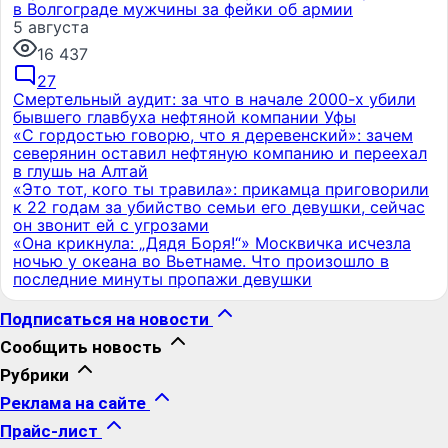
в Волгограде мужчины за фейки об армии
5 августа
16 437
27
Смертельный аудит: за что в начале 2000-х убили
бывшего главбуха нефтяной компании Уфы
«С гордостью говорю, что я деревенский»: зачем
северянин оставил нефтяную компанию и переехал
в глушь на Алтай
«Это тот, кого ты травила»: прикамца приговорили
к 22 годам за убийство семьи его девушки, сейчас
он звонит ей с угрозами
«Она крикнула: „Дядя Боря!“» Москвичка исчезла
ночью у океана во Вьетнаме. Что произошло в
последние минуты пропажи девушки
Подписаться на новости
Сообщить новость
Рубрики
Реклама на сайте
Прайс-лист