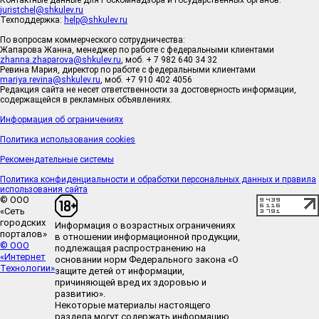
Контактные данные для Роскомнадзора и государственных органов:
juristchel@shkulev.ru
Техподдержка:
help@shkulev.ru
По вопросам коммерческого сотрудничества:
Жапарова Жанна, менеджер по работе с федеральными клиентами
zhanna.zhaparova@shkulev.ru
, моб. + 7 982 640 34 32
Ревина Мария, директор по работе с федеральными клиентами
mariya.revina@shkulev.ru
, моб. +7 910 402 4056
Редакция сайта не несет ответственности за достоверность информации,
содержащейся в рекламных объявлениях.
Информация об ограничениях
Политика использования cookies
Рекомендательные системы
Политика конфиденциальности и обработки персональных данных и правила
использования сайта
© ООО
«Сеть
городских
Информация о возрастных ограничениях
порталов»
в отношении информационной продукции,
© ООО
подлежащая распространению на
«Интернет
основании норм Федерального закона «О
Технологии»
защите детей от информации,
причиняющей вред их здоровью и
развитию».
Некоторые материалы настоящего
раздела могут содержать информацию,