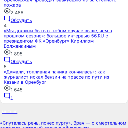
пожара
2 486
Обсудить
4
«Мы должны быть в любом случае выше, чем в
прошлом сезоне»: большое интервью 56.RU с
президентом ФК «Оренбург» Кириллом
Волженкиным
1 895
Обсудить
5
«Думали, топливная паника кончилась»: как
журналист искал бензин на трассе по пути из
Казани в Оренбург
1 645
1
МНЕНИЕ
«Спуталась речь, понес пургу». Врач — о смертельном