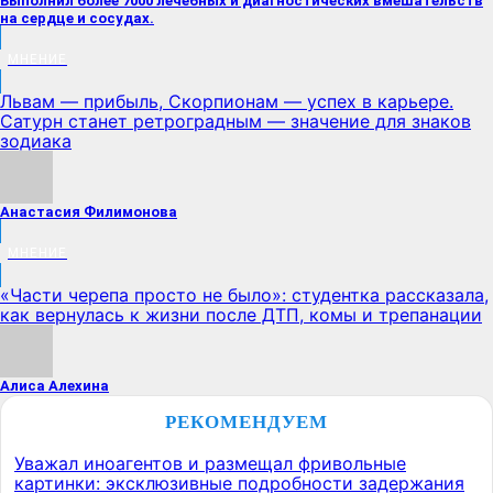
Выполнил более 7000 лечебных и диагностических вмешательств
на сердце и сосудах.
МНЕНИЕ
Львам — прибыль, Скорпионам — успех в карьере.
Сатурн станет ретроградным — значение для знаков
зодиака
Анастасия Филимонова
МНЕНИЕ
«Части черепа просто не было»: студентка рассказала,
как вернулась к жизни после ДТП, комы и трепанации
Алиса Алехина
РЕКОМЕНДУЕМ
Уважал иноагентов и размещал фривольные
картинки: эксклюзивные подробности задержания