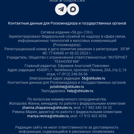
Контактные данные для Роскомнадзора и государственных органов
Сетевое издание «56.ру» (18+).
Зарегистрировано Федеральной службой по надзору в сфере связи,
информационных технологий и массовых коммуникаций
(Роскомнадзор).
Регистрационный номер и дата принятия решения о регистрации: ЭЛ №
ФС 77-84680 от 06.02.2023 г.
Учредитель: Общество с ограниченной ответственностью "ИНТЕРНЕТ
ТЕХНОЛОГИИ"
Главный редактор: Ефремов Анатолий Павлович
Адрес редакции: 454091, г. Челябинск, проспект Ленина, 26А, стр.2, 16
этаж, +7 (912) 246-56-56
Электронный адрес редакции:
56@shkulev.ru
Контактные данные для Роскомнадзора и государственных органов:
juristchel@shkulev.ru
Техподдержка:
help@shkulev.ru
По вопросам коммерческого сотрудничества:
Жапарова Жанна, менеджер по работе с федеральными клиентами
zhanna.zhaparova@shkulev.ru
, моб. + 7 982 640 34 32
Ревина Мария, директор по работе с федеральными клиентами
mariya.revina@shkulev.ru
, моб. +7 910 402 4056
Редакция сайта не несет ответственности за достоверность
информации, содержащейся в рекламных объявлениях.