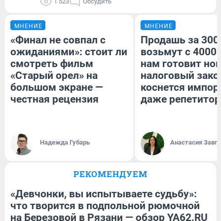
1 523
Обсудить
МНЕНИЕ
МНЕНИЕ
«Финал не совпал с
Продашь за 3000
ожиданиями»: стоит ли
возьмут с 4000.
смотреть фильм
нам готовит но
«Старый орел» на
налоговый зако
большом экране —
коснется импор
честная рецензия
даже репетитор
Надежда Губарь
Анастасия Завг
РЕКОМЕНДУЕМ
«Девчонки, вы испытываете судьбу»:
что творится в подпольной рюмочной
на Березовой в Рязани — обзор YA62.RU