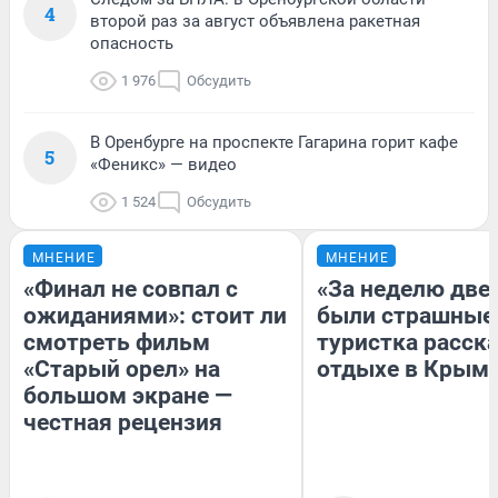
4
второй раз за август объявлена ракетная
опасность
1 976
Обсудить
В Оренбурге на проспекте Гагарина горит кафе
5
«Феникс» — видео
1 524
Обсудить
МНЕНИЕ
МНЕНИЕ
«Финал не совпал с
«За неделю две
ожиданиями»: стоит ли
были страшные
смотреть фильм
туристка расска
«Старый орел» на
отдыхе в Крым
большом экране —
честная рецензия