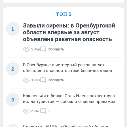
ТОП 5
Завыли сирены: в Оренбургской
1
области впервые за август
объявлена ракетная опасность
5 059
Обсудить
В Оренбуржье в четвертый раз за август
2
объявлена опасность атаки беспилотников
3 800
Обсудить
Как сельди в бочке: Соль-Илецк захлестнула
3
волна туристов — собрали отзывы приезжих
2 241
3
Следом за БПЛА: в Оренбургской области