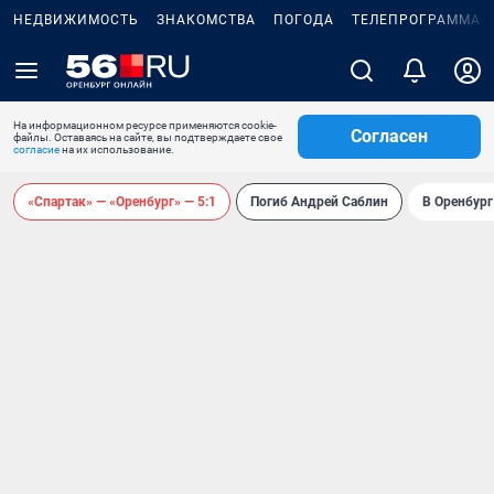
НЕДВИЖИМОСТЬ
ЗНАКОМСТВА
ПОГОДА
ТЕЛЕПРОГРАММА
На информационном ресурсе применяются cookie-
Согласен
файлы. Оставаясь на сайте, вы подтверждаете свое
согласие
на их использование.
«Спартак» — «Оренбург» — 5:1
Погиб Андрей Саблин
В Оренбург