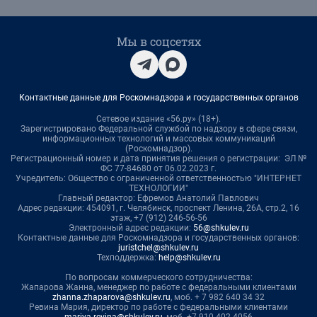
Мы в соцсетях
Контактные данные для Роскомнадзора и государственных органов
Сетевое издание «56.ру» (18+).
Зарегистрировано Федеральной службой по надзору в сфере связи,
информационных технологий и массовых коммуникаций
(Роскомнадзор).
Регистрационный номер и дата принятия решения о регистрации: ЭЛ №
ФС 77-84680 от 06.02.2023 г.
Учредитель: Общество с ограниченной ответственностью "ИНТЕРНЕТ
ТЕХНОЛОГИИ"
Главный редактор: Ефремов Анатолий Павлович
Адрес редакции: 454091, г. Челябинск, проспект Ленина, 26А, стр.2, 16
этаж, +7 (912) 246-56-56
Электронный адрес редакции:
56@shkulev.ru
Контактные данные для Роскомнадзора и государственных органов:
juristchel@shkulev.ru
Техподдержка:
help@shkulev.ru
По вопросам коммерческого сотрудничества:
Жапарова Жанна, менеджер по работе с федеральными клиентами
zhanna.zhaparova@shkulev.ru
, моб. + 7 982 640 34 32
Ревина Мария, директор по работе с федеральными клиентами
mariya.revina@shkulev.ru
, моб. +7 910 402 4056