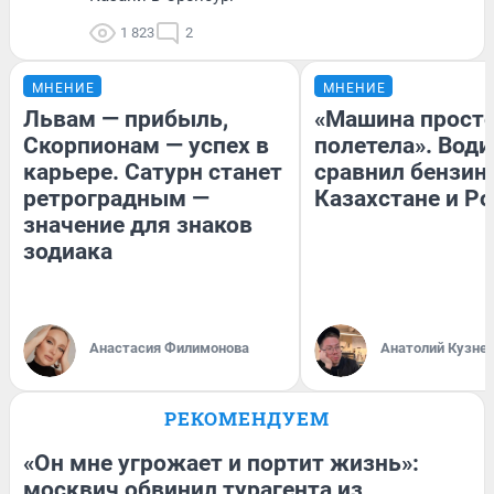
1 823
2
МНЕНИЕ
МНЕНИЕ
Львам — прибыль,
«Машина прост
Скорпионам — успех в
полетела». Води
карьере. Сатурн станет
сравнил бензин
ретроградным —
Казахстане и Р
значение для знаков
зодиака
Анастасия Филимонова
Анатолий Кузне
РЕКОМЕНДУЕМ
«Он мне угрожает и портит жизнь»:
москвич обвинил турагента из