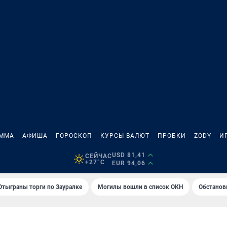
АММА
АФИША
ГОРОСКОП
КУРСЫ ВАЛЮТ
ПРОБКИ
ZODY
И
USD 81,41
СЕЙЧАС
+27°C
EUR 94,06
Отыграны торги по Зауралке
Могилы вошли в список ОКН
Обстанов