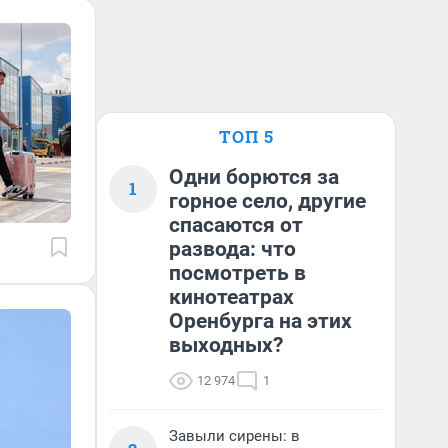
ТОП 5
Одни борются за
1
горное село, другие
спасаются от
развода: что
посмотреть в
кинотеатрах
Оренбурга на этих
выходных?
12 974
1
Завыли сирены: в