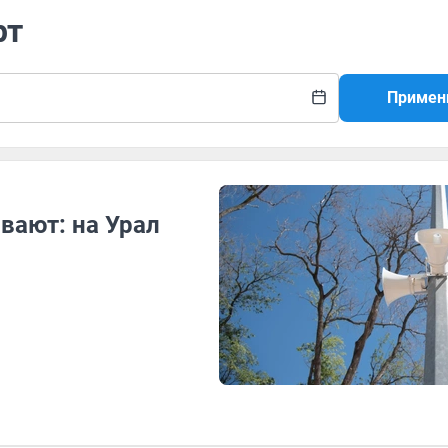
рт
Примен
вают: на Урал