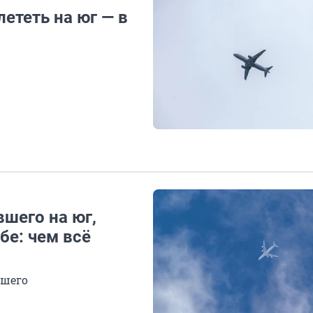
ететь на юг — в
вшего на юг,
бе: чем всё
дшего