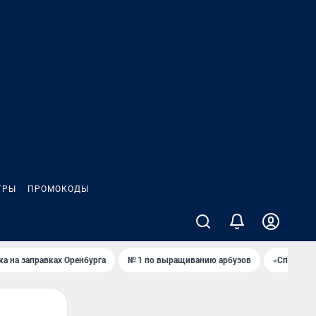
ГРЫ
ПРОМОКОДЫ
ка на заправках Оренбурга
№ 1 по выращиванию арбузов
«Спартак»