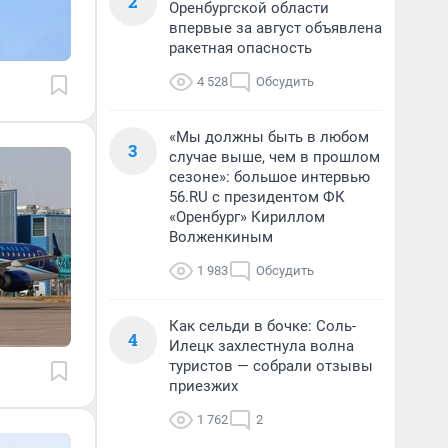
2
Оренбургской области
впервые за август объявлена
ракетная опасность
4 528
Обсудить
«Мы должны быть в любом
3
случае выше, чем в прошлом
сезоне»: большое интервью
56.RU с президентом ФК
«Оренбург» Кириллом
Волженкиным
1 983
Обсудить
Как сельди в бочке: Соль-
4
Илецк захлестнула волна
туристов — собрали отзывы
приезжих
1 762
2