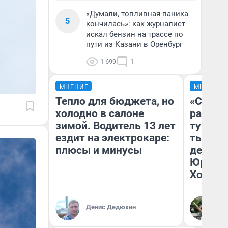
«Думали, топливная паника
5
кончилась»: как журналист
искал бензин на трассе по
пути из Казани в Оренбург
1 699
1
МНЕНИЕ
МНЕНИЕ
Тепло для бюджета, но
«Сливо
холодно в салоне
разоча
зимой. Водитель 13 лет
турист
ездит на электрокаре:
тысяч,
плюсы и минусы
день гу
Юрског
Хогвар
Денис Дедюхин
Ян