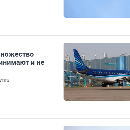
множество
инимают и не
стно