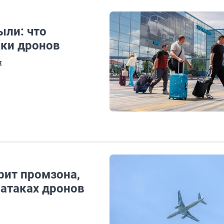
ыли: что
аки дронов
я
рит промзона,
 атаках дронов