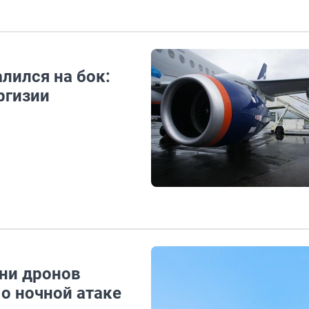
лился на бок:
ргизии
тни дронов
 о ночной атаке