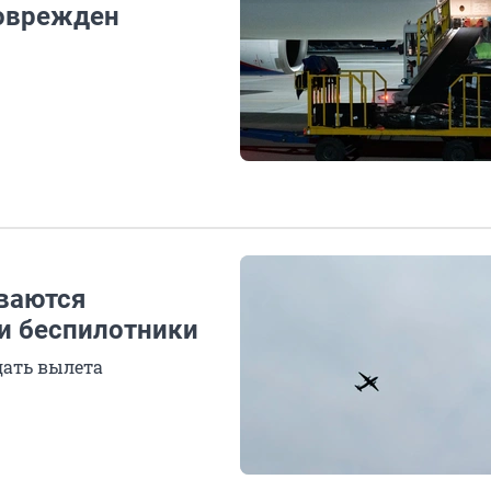
поврежден
ваются
 и беспилотники
ать вылета