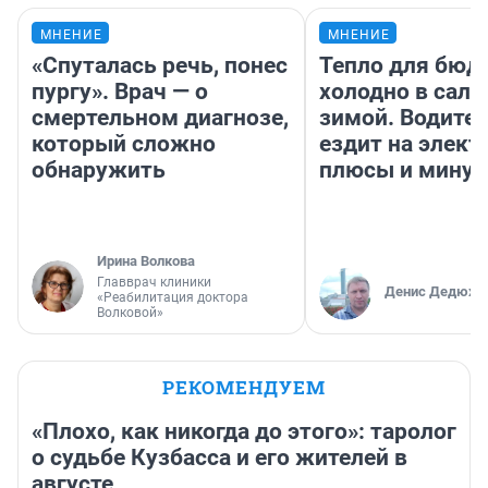
МНЕНИЕ
МНЕНИЕ
«Спуталась речь, понес
Тепло для бюд
пургу». Врач — о
холодно в сало
смертельном диагнозе,
зимой. Водител
который сложно
ездит на элект
обнаружить
плюсы и мину
Ирина Волкова
Главврач клиники
Денис Дедюхи
«Реабилитация доктора
Волковой»
РЕКОМЕНДУЕМ
«Плохо, как никогда до этого»: таролог
о судьбе Кузбасса и его жителей в
августе