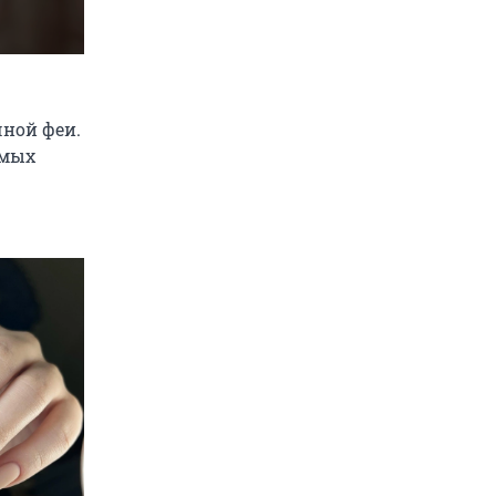
ной феи.
амых