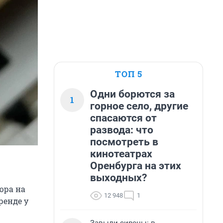
ТОП 5
Одни борются за
1
горное село, другие
спасаются от
развода: что
посмотреть в
кинотеатрах
Оренбурга на этих
выходных?
юра на
12 948
1
ренде у