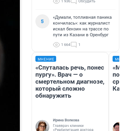
1 936
Обсудить
«Думали, топливная паника
5
кончилась»: как журналист
искал бензин на трассе по
пути из Казани в Оренбург
1 664
1
МНЕНИЕ
МНЕНИ
«Спуталась речь, понес
«Маши
пургу». Врач — о
полет
смертельном диагнозе,
сравн
который сложно
Казах
обнаружить
Ирина Волкова
Главврач клиники
«Реабилитация доктора