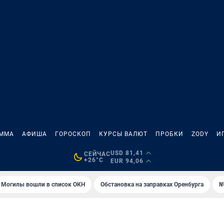
АММА
АФИША
ГОРОСКОП
КУРСЫ ВАЛЮТ
ПРОБКИ
ZODY
И
USD 81,41
СЕЙЧАС
+26°C
EUR 94,06
Могилы вошли в список ОКН
Обстановка на заправках Оренбурга
№