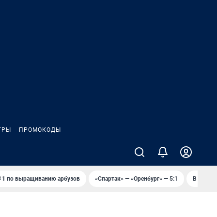
ГРЫ
ПРОМОКОДЫ
 1 по выращиванию арбузов
«Спартак» — «Оренбург» — 5:1
В Оренб