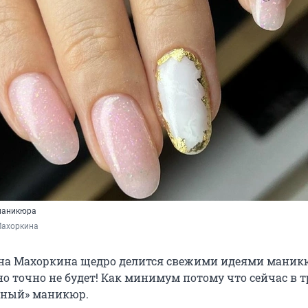
 маникюра
Махоркина
на Махоркина щедро делится свежими идеями маник
но точно не будет! Как минимум потому что сейчас в т
жный» маникюр.