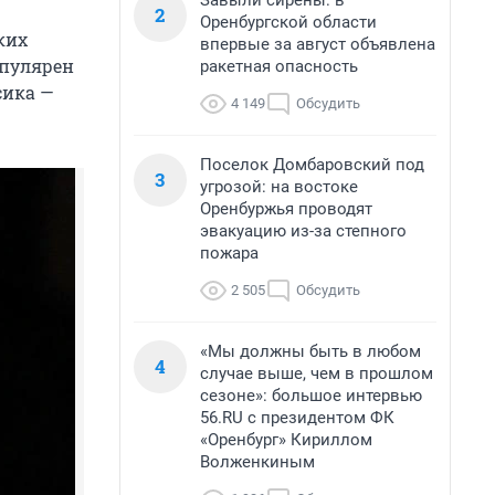
Завыли сирены: в
2
Оренбургской области
ких
впервые за август объявлена
опулярен
ракетная опасность
сика —
4 149
Обсудить
Поселок Домбаровский под
3
угрозой: на востоке
Оренбуржья проводят
эвакуацию из-за степного
пожара
2 505
Обсудить
«Мы должны быть в любом
4
случае выше, чем в прошлом
сезоне»: большое интервью
56.RU с президентом ФК
«Оренбург» Кириллом
Волженкиным