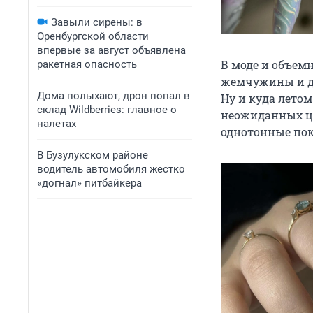
Завыли сирены: в
Оренбургской области
впервые за август объявлена
В моде и объем
ракетная опасность
жемчужины и да
Дома полыхают, дрон попал в
Ну и куда лето
склад Wildberries: главное о
неожиданных цв
налетах
однотонные пок
В Бузулукском районе
водитель автомобиля жестко
«догнал» питбайкера