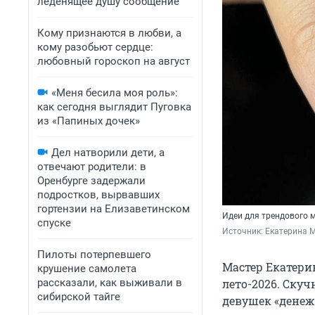
леденящее душу сообщение
Кому признаются в любви, а
кому разобьют сердце:
любовный гороскоп на август
«Меня бесила моя роль»:
как сегодня выглядит Пуговка
из «Папиных дочек»
Дел натворили дети, а
отвечают родители: в
Оренбурге задержали
подростков, вырвавших
гортензии на Елизаветинском
Идеи для трендового
спуске
Источник: 
Екатерина 
Пилоты потерпевшего
Мастер Екатери
крушение самолета
рассказали, как выживали в
лето-2026. Скуч
сибирской тайге
девушек «дене