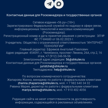
Контактные данные для Роскомнадзора и государственных органов
Сетевое издание «56.ру» (18+).
Зарегистрировано Федеральной службой по надзору в сфере связи,
информационных технологий и массовых коммуникаций
(Роскомнадзор).
Регистрационный номер и дата принятия решения о регистрации: ЭЛ №
ФС 77-84680 от 06.02.2023 г.
Учредитель: Общество с ограниченной ответственностью "ИНТЕРНЕТ
ТЕХНОЛОГИИ"
Главный редактор: Ефремов Анатолий Павлович
Адрес редакции: 454091, г. Челябинск, проспект Ленина, 26А, стр.2, 16
этаж, +7 (912) 246-56-56
Электронный адрес редакции:
56@shkulev.ru
Контактные данные для Роскомнадзора и государственных органов:
juristchel@shkulev.ru
Техподдержка:
help@shkulev.ru
По вопросам коммерческого сотрудничества:
Жапарова Жанна, менеджер по работе с федеральными клиентами
zhanna.zhaparova@shkulev.ru
, моб. + 7 982 640 34 32
Ревина Мария, директор по работе с федеральными клиентами
mariya.revina@shkulev.ru
, моб. +7 910 402 4056
Редакция сайта не несет ответственности за достоверность
информации, содержащейся в рекламных объявлениях.