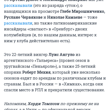
рассказывали
(это из разряда «уток»), о
находящихся на просмотре
Глебе Мирошниченко,
Руслане Червякове
и
Николае Камаеве
— тоже
рассказывали
, но также латиноамериканские
инсайдеры «сватают» в «Оренбург» двоих
колумбийцев (и, по нашим данным, интерес к
ним у клуба действительно есть).
Это 22-летний вингер
Луис Ангуло
из
аргентинского «Тальереса» (провел сезон в
уругвайском «Пеньяроле»), а также 25-летний
опорник
Роберт Мехия
, который уже несколько
сезонов ездит по арендам по различным клубам и
странам. Был и в России — в «Химках», когда они
спасли место в РПЛ и прекратили существование.
Напомним,
Хорди Томпсон
по-прежнему не на
сборах, а в Чили — по официальной версии,