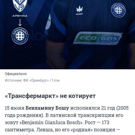
Официально
Источник: 
ФК «Оренбург» / t.me
«Трансфермаркт» не котирует
15 июня
Бенхамину Бошу
исполнился 21 год (2005
года рождения). В латинской транскрипции его
зовут «Benjamin Gianluca Bosch». Рост — 173
сантиметра. Левша, но его «родная» позиция —