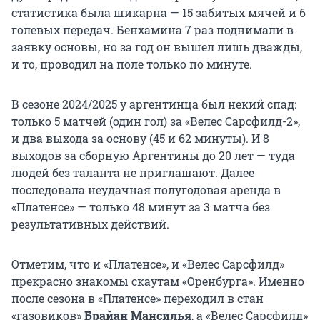
статистика была шикарна — 15 забитых мячей и 6
голевых передач. Бенхамина 7 раз поднимали в
заявку основы, но за год он вышел лишь дважды,
и то, проводил на поле только по минуте.
В сезоне 2024/2025 у аргентинца был некий спад:
только 5 матчей (один гол) за «Велес Сарсфилд-2»,
и два выхода за основу (45 и 62 минуты). И 8
выходов за сборную Аргентины до 20 лет — туда
людей без таланта не приглашают. Далее
последовала неудачная полугодовая аренда в
«Платенсе» — только 48 минут за 3 матча без
результативных действий.
Отметим, что и «Платенсе», и «Велес Сарсфилд»
прекрасно знакомы скаутам «Оренбурга». Именно
после сезона в «Платенсе» переходил в стан
«газовиков»
Брайан Мансилья
, а «Велес Сарсфилд»