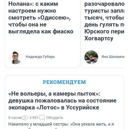
Нолана»: с каким
разочаровало»
настроем нужно
туристы запла
смотреть «Одиссею»,
тысяч, чтобы 
чтобы она не
день гулять по
выглядела как фиаско
Юрского перио
Хогвартсу
Надежда Губарь
Яна Шаламова
РЕКОМЕНДУЕМ
«Не вольеры, а камеры пыток»:
девушка пожаловалась на состояние
экопарка «Лотос» в Уссурийске
9 часов
3 951
Обсудить
Накипело у младшей сестры: «Она уехала жить, а я