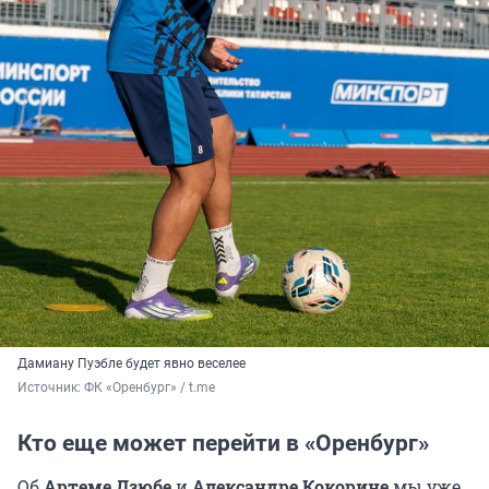
Дамиану Пуэбле будет явно веселее
Источник: 
ФК «Оренбург» / t.me
Кто еще может перейти в «Оренбург»
Об
Артеме Дзюбе
и
Александре Кокорине
мы уже