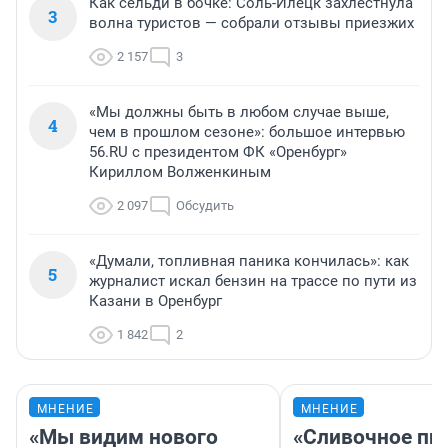
Как сельди в бочке: Соль-Илецк захлестнула
3
волна туристов — собрали отзывы приезжих
2 157
3
«Мы должны быть в любом случае выше,
4
чем в прошлом сезоне»: большое интервью
56.RU с президентом ФК «Оренбург»
Кириллом Волженкиным
2 097
Обсудить
«Думали, топливная паника кончилась»: как
5
журналист искал бензин на трассе по пути из
Казани в Оренбург
1 842
2
МНЕНИЕ
МНЕНИЕ
«Мы видим нового
«Сливочное пи