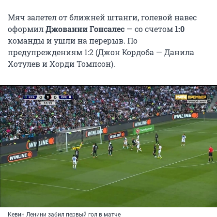
Мяч залетел от ближней штанги, голевой навес
оформил
Джованни Гонсалес
— со счетом
1:0
команды и ушли на перерыв. По
предупреждениям 1:2 (Джон Кордоба — Данила
Хотулев и Хорди Томпсон).
Кевин Ленини забил первый гол в матче