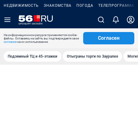
НЕДВИЖИМОСТЬ
ЗНАКОМСТВА
ПОГОДА
ТЕЛЕПРОГРАММА
На информационном ресурсе применяются cookie-
Согласен
файлы. Оставаясь на сайте, вы подтверждаете свое
согласие
на их использование.
Подземный ТЦ и 45-этажки
Отыграны торги по Зауралке
Могил