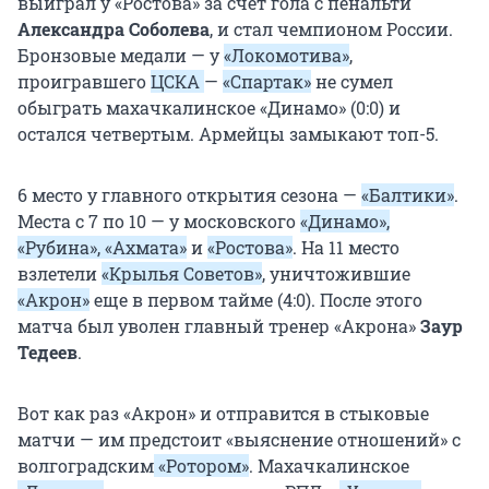
выиграл у «Ростова» за счет гола с пенальти
Александра Соболева
, и стал чемпионом России.
Бронзовые медали — у
«Локомотива»
,
проигравшего
ЦСКА
—
«Спартак»
не сумел
обыграть махачкалинское «Динамо» (0:0) и
остался четвертым. Армейцы замыкают топ-5.
6 место у главного открытия сезона —
«Балтики»
.
Места с 7 по 10 — у московского
«Динамо»,
«Рубина», «Ахмата»
и
«Ростова»
. На 11 место
взлетели
«Крылья Советов»
, уничтожившие
«Акрон»
еще в первом тайме (4:0). После этого
матча был уволен главный тренер «Акрона»
Заур
Тедеев
.
Вот как раз «Акрон» и отправится в стыковые
матчи — им предстоит «выяснение отношений» с
волгоградским
«Ротором»
. Махачкалинское