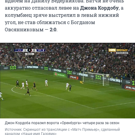
вдвоем на Данилу Ведерникова. Батчи не очень
аккуратно отпасовал левее на
Джона Кордобу
, а
колумбиец зряче выстрелил в левый нижний
угол, не став сближаться с Богданом
Овсянниковым —
2:0
.
Джон Кордоба поразил ворота «Оренбурга» четыре раза за сезон
Источник: 
Скриншот из трансляции с «Матч Премьер», сделанный 
каналом «Наше имя Газовик»