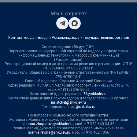
Мы в соцсетях
Контактные данные для Роскомнадзора и государственных органов
Сетевое издание «56.ру» (18+).
Зарегистрировано Федеральной службой по надзору в сфере связи,
информационных технологий и массовых коммуникаций
(Роскомнадзор).
Регистрационный номер и дата принятия решения о регистрации: ЭЛ №
ФС 77-84680 от 06.02.2023 г.
Учредитель: Общество с ограниченной ответственностью "ИНТЕРНЕТ
ТЕХНОЛОГИИ"
Главный редактор: Ефремов Анатолий Павлович
Адрес редакции: 454091, г. Челябинск, проспект Ленина, 26А, стр.2, 16
этаж, +7 (912) 246-56-56
Электронный адрес редакции:
56@shkulev.ru
Контактные данные для Роскомнадзора и государственных органов:
juristchel@shkulev.ru
Техподдержка:
help@shkulev.ru
По вопросам коммерческого сотрудничества:
Жапарова Жанна, менеджер по работе с федеральными клиентами
zhanna.zhaparova@shkulev.ru
, моб. + 7 982 640 34 32
Ревина Мария, директор по работе с федеральными клиентами
mariya.revina@shkulev.ru
, моб. +7 910 402 4056