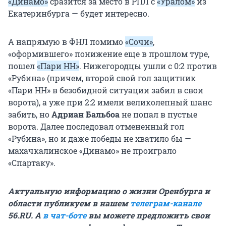
«Динамо»
сразится за место в РПЛ с
«Уралом»
из
Екатеринбурга — будет интересно.
А напрямую в ФНЛ помимо
«Сочи»
,
«оформившего» понижение еще в прошлом туре,
пошел
«Пари НН»
. Нижегородцы ушли с 0:2 против
«Рубина» (причем, второй свой гол защитник
«Пари НН» в безобидной ситуации забил в свои
ворота), а уже при 2:2 имели великолепный шанс
забить, но
Адриан Бальбоа
не попал в пустые
ворота. Далее последовал отмененный гол
«Рубина», но и даже победы не хватило бы —
махачкалинское «Динамо» не проиграло
«Спартаку».
Актуальную информацию о жизни Оренбурга и
области публикуем в нашем
телеграм-канале
56.RU. А
в чат-боте
вы можете предложить свои