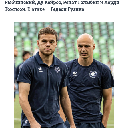
Рыбчинский, Ду Кейрос, Ренат Голыбин
и
Хорди
Томпсон
. В атаке —
Гедеон Гузина
.