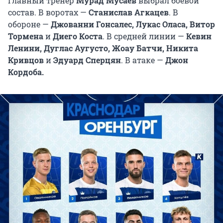
Главный тренер
Мурад Мусаев
выбрал боевой
состав. В воротах —
Станислав Агкацев
. В
обороне —
Джованни Гонсалес, Лукас Оласа, Витор
Тормена
и
Диего Коста
. В средней линии —
Кевин
Ленини, Дуглас Аугусто, Жоау Батчи, Никита
Кривцов
и
Эдуард Сперцян
. В атаке —
Джон
Кордоба.