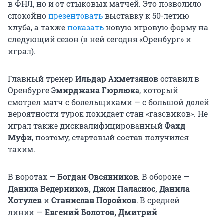
в ФНЛ, но и от стыковых матчей. Это позволило
спокойно
презентовать
выставку к 50-летию
клуба, а также
показать
новую игровую форму на
следующий сезон (в ней сегодня «Оренбург» и
играл).
Главный тренер
Ильдар Ахметзянов
оставил в
Оренбурге
Эмирджана Гюрлюка
, который
смотрел матч с болельщиками — с большой долей
вероятности турок покидает стан «газовиков». Не
играл также дисквалифицированный
Фахд
Муфи
, поэтому, стартовый состав получился
таким.
В воротах —
Богдан Овсянников
. В обороне —
Данила Ведерников, Джон Паласиос, Данила
Хотулев
и
Станислав Поройков
. В средней
линии —
Евгений Болотов, Дмитрий