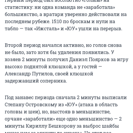
статистику: ни одна команда не «заработала»
большинство, а вратари уверенно действовали на
последнем рубеже. 15:10 по броскам и нули на
табло — так «Ижсталь» и «ЮУ» ушли на перерыв.
Второй период начался активно, но голов снова
не было, зато хотя бы удаления появились. У
хозяев 2 минуты получил Даниэл Поярков за игру
высоко поднятой клюшкой, а у гостей —
Александр Путилов, своей клюшкой
задержавший соперника.
Под занавес периода сначала 2 минуты выписали
Степану Островскому из «ЮУ» (атака в область
головы и шеи), но, выстояв в меньшинстве,
орчане «заработали» еще одно меньшинство — 2
минуты Кириллу Бешкорову за выброс шайбы
менее чем за минуту до сирены. На этот раз