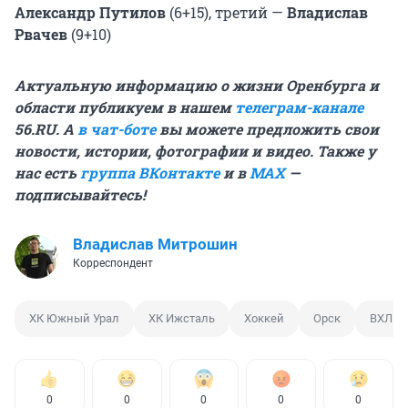
Александр Путилов
(6+15), третий —
Владислав
Рвачев
(9+10)
Актуальную информацию о жизни Оренбурга и
области публикуем в нашем
телеграм-канале
56.RU. А
в чат-боте
вы можете предложить свои
новости, истории, фотографии и видео. Также у
нас есть
группа ВКонтакте
и в
MAX
—
подписывайтесь!
Владислав Митрошин
Корреспондент
ХК Южный Урал
ХК Ижсталь
Хоккей
Орск
ВХЛ
0
0
0
0
0