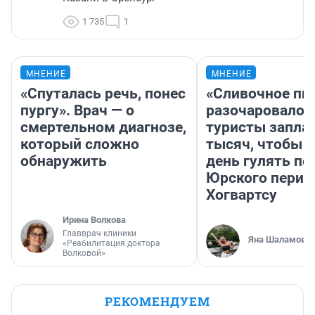
1 735
1
МНЕНИЕ
МНЕНИЕ
«Спуталась речь, понес
«Сливочное пи
пургу». Врач — о
разочаровало»
смертельном диагнозе,
туристы запла
который сложно
тысяч, чтобы 
обнаружить
день гулять по
Юрского перио
Хогвартсу
Ирина Волкова
Главврач клиники
Яна Шаламова
«Реабилитация доктора
Волковой»
РЕКОМЕНДУЕМ