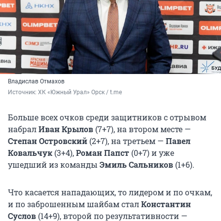
Владислав Отмахов
Источник: 
ХК «Южный Урал» Орск / t.me
Больше всех очков среди защитников с отрывом
набрал
Иван Крылов
(7+7), на втором месте —
Степан Островский
(2+7), на третьем —
Павел
Ковальчук
(3+4),
Роман Папст
(0+7) и уже
ушедший из команды
Эмиль Сальников
(1+6).
Что касается нападающих, то лидером и по очкам,
и по заброшенным шайбам стал
Константин
Суслов
(14+9), второй по результативности —