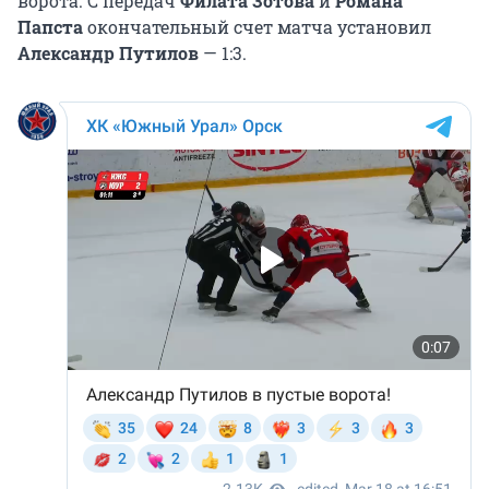
ворота. С передач
Филата Зотова
и
Романа
Папста
окончательный счет матча установил
Александр Путилов
— 1:3.