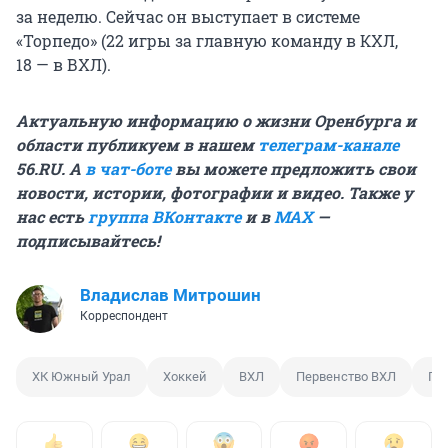
за неделю. Сейчас он выступает в системе
«Торпедо» (22 игры за главную команду в КХЛ,
18 — в ВХЛ).
Актуальную информацию о жизни Оренбурга и
области публикуем в нашем
телеграм-канале
56.RU. А
в чат-боте
вы можете предложить свои
новости, истории, фотографии и видео. Также у
нас есть
группа ВКонтакте
и в
MAX
—
подписывайтесь!
Владислав Митрошин
Корреспондент
ХК Южный Урал
Хоккей
ВХЛ
Первенство ВХЛ
Пл