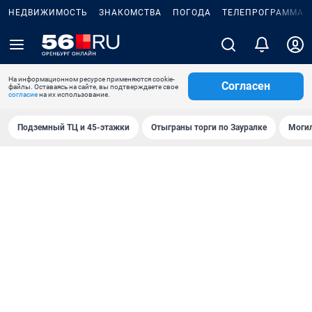
НЕДВИЖИМОСТЬ
ЗНАКОМСТВА
ПОГОДА
ТЕЛЕПРОГРАММА
На информационном ресурсе применяются cookie-
Согласен
файлы. Оставаясь на сайте, вы подтверждаете свое
согласие
на их использование.
Подземный ТЦ и 45-этажки
Отыграны торги по Зауралке
Могил