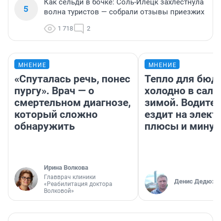
Как сельди в бочке: Соль-Илецк захлестнула
5
волна туристов — собрали отзывы приезжих
1 718
2
МНЕНИЕ
МНЕНИЕ
«Спуталась речь, понес
Тепло для бюд
пургу». Врач — о
холодно в сало
смертельном диагнозе,
зимой. Водител
который сложно
ездит на элект
обнаружить
плюсы и мину
Ирина Волкова
Главврач клиники
Денис Дедюхи
«Реабилитация доктора
Волковой»