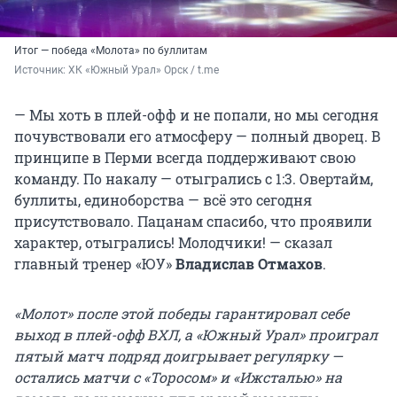
Итог — победа «Молота» по буллитам
Источник: 
ХК «Южный Урал» Орск / t.me
— Мы хоть в плей-офф и не попали, но мы сегодня
почувствовали его атмосферу — полный дворец. В
принципе в Перми всегда поддерживают свою
команду. По накалу — отыгрались с 1:3. Овертайм,
буллиты, единоборства — всё это сегодня
присутствовало. Пацанам спасибо, что проявили
характер, отыгрались! Молодчики! — сказал
главный тренер «ЮУ»
Владислав Отмахов
.
«Молот» после этой победы гарантировал себе
выход в плей-офф ВХЛ, а «Южный Урал» проиграл
пятый матч подряд доигрывает регулярку —
остались матчи с «Торосом» и «Ижсталью» на