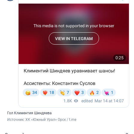
Гол Климентия Шиндяева
Источник: 
ХК «Южный Урал» Орск / t.me