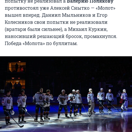
попытку не реализовал а
Валерию Полякову
противостоял уже Алексей Снытко — «Молот»
вышел вперед. Даниил Мыльников и Егор
Колесников свои попытки не реализовали
(вратари были сильнее), а Михаил Куркин,
наносивший решающий бросок, промахнулся.
Победа «Молота» по буллитам.