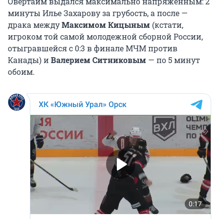
Овертайм выдался максимально напряженным: 2
минуты Илье Захарову за грубость, а после —
драка между
Максимом Кицыным
(кстати,
игроком той самой молодежной сборной России,
отыгравшейся с 0:3 в финале МЧМ против
Канады) и
Валерием Ситниковым
— по 5 минут
обоим.