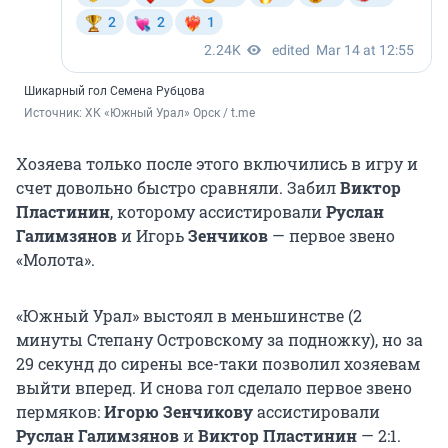
Шикарный гол Семена Рубцова
Источник: 
ХК «Южный Урал» Орск / t.me
Хозяева только после этого включились в игру и
счет довольно быстро сравняли. Забил
Виктор
Пластинин
, которому ассистировали
Руслан
Галимзянов
и Игорь
Зенчиков
— первое звено
«Молота».
«Южный Урал» выстоял в меньшинстве (2
минуты Степану Островскому за подножку), но за
29 секунд до сирены все-таки позволил хозяевам
выйти вперед. И снова гол сделало первое звено
пермяков:
Игорю Зенчикову
ассистировали
Руслан Галимзянов
и
Виктор Пластинин
— 2:1.