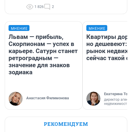
1 826
2
МНЕНИЕ
МНЕНИЕ
Львам — прибыль,
Квартиры дор
Скорпионам — успех в
но дешевеют: 
карьере. Сатурн станет
рынок недвиж
ретроградным —
сейчас такой 
значение для знаков
зодиака
Екатерина Торо
Анастасия Филимонова
директор агентс
недвижимости
РЕКОМЕНДУЕМ