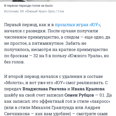
В первом периоде голов не было
Источник: 
ХК «Южный Урал» Орск / t.me
Первый период, как и в
прошлых играх «ЮУ»
,
начался с разведки. После орчане получили
численное преимущество, а следом — еще одно, да
не простое, а пятиминутное. Забить не
получилось, несмотря на кратное преимущество
по броскам — 32 на 5 в пользу «Южного Урала», но
без голов.
И второй период начался с удаления в составе
«Молота», и вот уже его «ЮУ» смог реализовать. С
передач
Владислава Рвачева
и
Ивана Крылова
шайбу на свой счет записал
Семен Рубцов
— 0:1. Да
как записал: это эффектный гол в стиле «лакросс»
(или в стиле Микаэля Гранлунда или Андрея
Свечникова — как вам удобнее) — смотрите сами