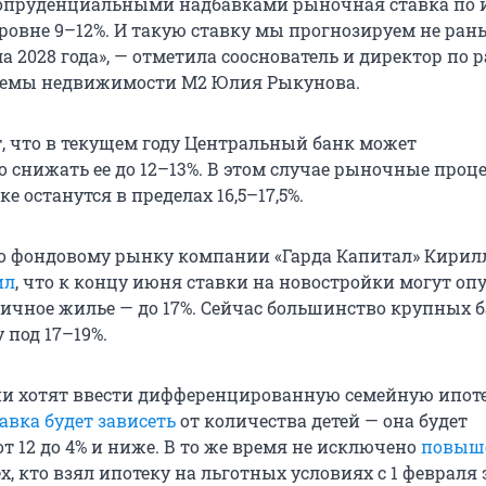
опруденциальными надбавками рыночная ставка по 
уровне 9–12%. И такую ставку мы прогнозируем не ран
а 2028 года», — отметила сооснователь и директор по
стемы недвижимости М2 Юлия Рыкунова.
т, что в текущем году Центральный банк может
о снижать ее до 12–13%. В этом случае рыночные про
е останутся в пределах 16,5–17,5%.
по фондовому рынку компании «Гарда Капитал» Кирил
ил
, что к концу июня ставки на новостройки могут оп
оричное жилье — до 17%. Сейчас большинство крупных 
 под 17–19%.
сии хотят ввести дифференцированную семейную ипоте
авка будет зависеть
от количества детей — она будет
т 12 до 4% и ниже. В то же время не исключено
повыш
х, кто взял ипотеку на льготных условиях с 1 февраля 