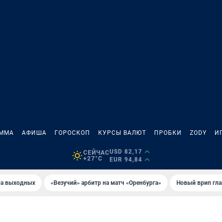
АММА
АФИША
ГОРОСКОП
КУРСЫ ВАЛЮТ
ПРОБКИ
ZODY
И
USD 82,17
СЕЙЧАС
+27°C
EUR 94,84
на выходных
«Везучий» арбитр на матч «Оренбурга»
Новый врип гла