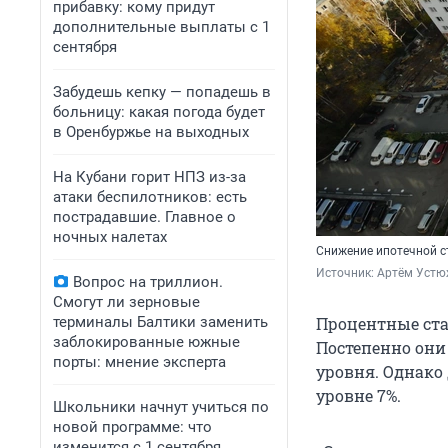
прибавку: кому придут
дополнительные выплаты с 1
сентября
Забудешь кепку — попадешь в
больницу: какая погода будет
в Оренбуржье на выходных
На Кубани горит НПЗ из-за
атаки беспилотников: есть
пострадавшие. Главное о
ночных налетах
Снижение ипотечной с
Источник: 
Артём Устю
Вопрос на триллион.
Смогут ли зерновые
терминалы Балтики заменить
Процентные ста
заблокированные южные
Постепенно они
порты: мнение эксперта
уровня. Однако
уровне 7%.
Школьники начнут учиться по
новой программе: что
изменится с 1 сентября