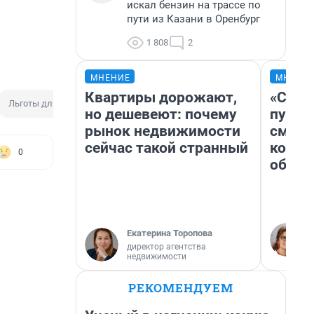
искал бензин на трассе по
пути из Казани в Оренбург
1 808
2
МНЕНИЕ
МНЕНИ
Квартиры дорожают,
«Спут
Льготы для многодетных семей
но дешевеют: почему
пургу»
рынок недвижимости
смерт
сейчас такой странный
котор
0
обнар
Екатерина Торопова
директор агентства
недвижимости
РЕКОМЕНДУЕМ