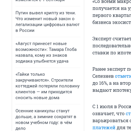
«Со всеми макр
получается на 
Путин вывел крипту из тени.
первого квартал
Что изменит новый закон о
бизнеса экоси
легализации цифровых валют
в России
Эксперт считае
«Август принесет новые
последовательн
возможности»: Тамара Глоба
ставки по ипотек
назвала, кому из знаков
зодиака улыбнется удача
Ранее эксперт 
«Гайки только
Селезнев
отмет
закручиваются». Строители
до 16%, а на вт
коттеджей потеряли половину
выдают ипотеку
клиентов — им приходится
сносить новые дома
С 1 июля в Рос
Осенние каникулы станут
означает, что
ст
дольше, а зимние сократят в
варьироваться о
новом учебном году: в чём
платежей
для те
дело