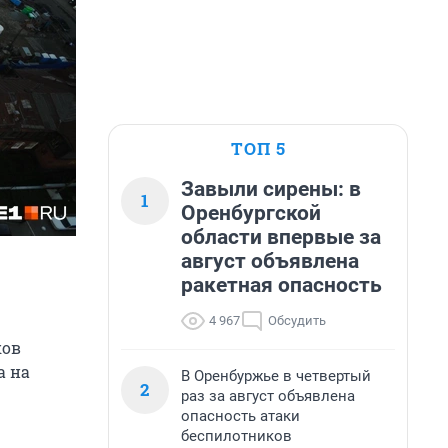
ТОП 5
Завыли сирены: в
1
Оренбургской
области впервые за
август объявлена
ракетная опасность
4 967
Обсудить
ков
а на
В Оренбуржье в четвертый
2
раз за август объявлена
опасность атаки
беспилотников