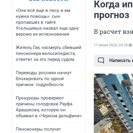
Когда ип
«Они всё еще в лесу, и им
прогноз
нужна помощь»: сын
пропавших в тайге
Усольцевых назвал еще одну
В расчет вз
версию их исчезновения
17 июня 2026, 03:26
Житель Гая, насмерть сбивший
пенсионера-велосипедиста,
ответит за это перед судом
Написать
Переводы россиян начнут
блокировать по одной
причине: подробности
Прокуроры проверяют
причины голодовки Рауфа
Арашукова, которую он
объявил в «Черном дельфине»
Пенсионеры получат