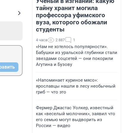
Ученый в изгнании: какую
тайну хранит могила
профессора уфимского
вуза, которого обожали
студенты
4 часа
2 887
1
«Нам не хотелось популярности».
Бабушки из уральской глубинки стали
звездами соцсетей — они покорили
Агутина и Бузову
равить
«Напоминает куриное мясо»:
ярославцы нашли в лесу необычный
гриб — что это
Фермер Джастас Уолкер, известный
как «веселый молочник», заявил что
его семью могут выдворить из
России — видео