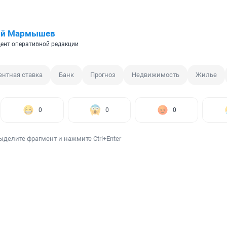
ий Мармышев
ент оперативной редакции
ентная ставка
Банк
Прогноз
Недвижимость
Жилье
0
0
0
ыделите фрагмент и нажмите Ctrl+Enter