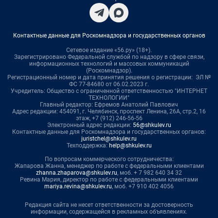
Контактные данные для Роскомнадзора и государственных органов
Сетевое издание «56.ру» (18+).
Зарегистрировано Федеральной службой по надзору в сфере связи,
информационных технологий и массовых коммуникаций
(Роскомнадзор).
Регистрационный номер и дата принятия решения о регистрации: ЭЛ №
ФС 77-84680 от 06.02.2023 г.
Учредитель: Общество с ограниченной ответственностью "ИНТЕРНЕТ
ТЕХНОЛОГИИ"
Главный редактор: Ефремов Анатолий Павлович
Адрес редакции: 454091, г. Челябинск, проспект Ленина, 26А, стр.2, 16
этаж, +7 (912) 246-56-56
Электронный адрес редакции:
56@shkulev.ru
Контактные данные для Роскомнадзора и государственных органов:
juristchel@shkulev.ru
Техподдержка:
help@shkulev.ru
По вопросам коммерческого сотрудничества:
Жапарова Жанна, менеджер по работе с федеральными клиентами
zhanna.zhaparova@shkulev.ru
, моб. + 7 982 640 34 32
Ревина Мария, директор по работе с федеральными клиентами
mariya.revina@shkulev.ru
, моб. +7 910 402 4056
Редакция сайта не несет ответственности за достоверность
информации, содержащейся в рекламных объявлениях.