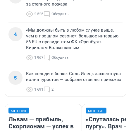
за степного пожара
2 525
Обсудить
«Мы должны быть в любом случае выше,
4
чем в прошлом сезоне»: большое интервью
56.RU с президентом ФК «Оренбург»
Кириллом Волженкиным
1 967
Обсудить
Как сельди в бочке: Соль-Илецк захлестнула
5
волна туристов — собрали отзывы приезжих
1 691
2
МНЕНИЕ
МНЕНИЕ
Львам — прибыль,
«Спуталась реч
Скорпионам — успех в
пургу». Врач — 