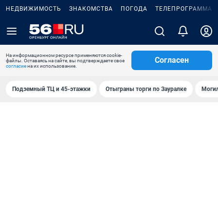
НЕДВИЖИМОСТЬ
ЗНАКОМСТВА
ПОГОДА
ТЕЛЕПРОГРАММА
На информационном ресурсе применяются cookie-
Согласен
файлы. Оставаясь на сайте, вы подтверждаете свое
согласие
на их использование.
Подземный ТЦ и 45-этажки
Отыграны торги по Зауралке
Могил