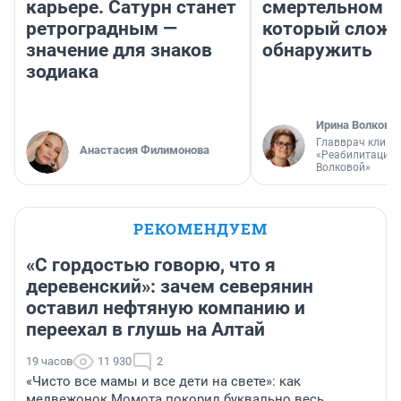
карьере. Сатурн станет
смертельном д
ретроградным —
который слож
значение для знаков
обнаружить
зодиака
Ирина Волкова
Главврач клини
Анастасия Филимонова
«Реабилитация 
Волковой»
РЕКОМЕНДУЕМ
«С гордостью говорю, что я
деревенский»: зачем северянин
оставил нефтяную компанию и
переехал в глушь на Алтай
19 часов
11 930
2
«Чисто все мамы и все дети на свете»: как
медвежонок Момота покорил буквально весь