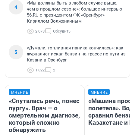
«Мы должны быть в любом случае выше,
4
чем в прошлом сезоне»: большое интервью
56.RU с президентом ФК «Оренбург»
Кириллом Волженкиным
2 078
Обсудить
«Думали, топливная паника кончилась»: как
5
журналист искал бензин на трассе по пути из
Казани в Оренбург
1 822
2
МНЕНИЕ
МНЕНИЕ
«Спуталась речь, понес
«Машина прост
пургу». Врач — о
полетела». Вод
смертельном диагнозе,
сравнил бензин
который сложно
Казахстане и Р
обнаружить