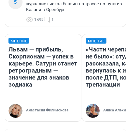
5
журналист искал бензин на трассе по пути из
Казани в Оренбург
1 695
1
МНЕНИЕ
МНЕНИЕ
Львам — прибыль,
«Части черепа 
Скорпионам — успех в
не было»: студ
карьере. Сатурн станет
рассказала, ка
ретроградным —
вернулась к ж
значение для знаков
после ДТП, ко
зодиака
трепанации
Анастасия Филимонова
Алиса Алехина