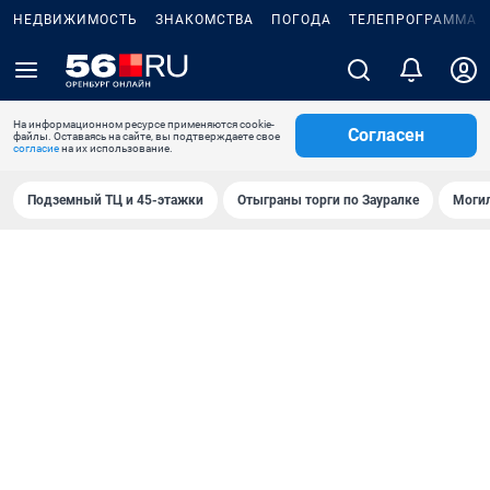
НЕДВИЖИМОСТЬ
ЗНАКОМСТВА
ПОГОДА
ТЕЛЕПРОГРАММА
На информационном ресурсе применяются cookie-
Согласен
файлы. Оставаясь на сайте, вы подтверждаете свое
согласие
на их использование.
Подземный ТЦ и 45-этажки
Отыграны торги по Зауралке
Могил