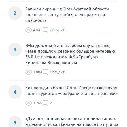
Завыли сирены: в Оренбургской области
2
впервые за август объявлена ракетная
опасность
4 531
Обсудить
«Мы должны быть в любом случае выше,
3
чем в прошлом сезоне»: большое интервью
56.RU с президентом ФК «Оренбург»
Кириллом Волженкиным
1 984
Обсудить
Как сельди в бочке: Соль-Илецк захлестнула
4
волна туристов — собрали отзывы приезжих
1 765
2
«Думали, топливная паника кончилась»: как
5
журналист искал бензин на трассе по пути из