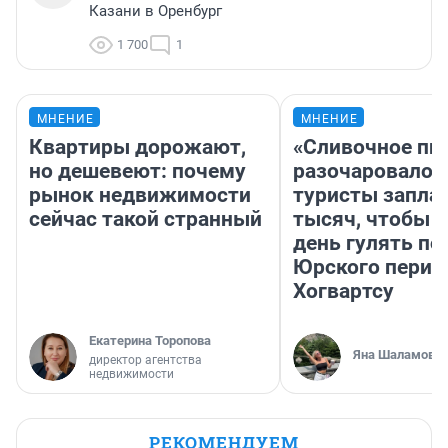
Казани в Оренбург
1 700
1
МНЕНИЕ
МНЕНИЕ
Квартиры дорожают,
«Сливочное пи
но дешевеют: почему
разочаровало»
рынок недвижимости
туристы запла
сейчас такой странный
тысяч, чтобы 
день гулять по
Юрского перио
Хогвартсу
Екатерина Торопова
Яна Шаламова
директор агентства
недвижимости
РЕКОМЕНДУЕМ