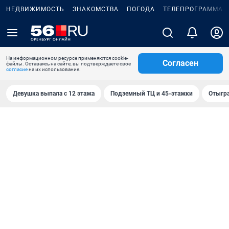
НЕДВИЖИМОСТЬ
ЗНАКОМСТВА
ПОГОДА
ТЕЛЕПРОГРАММА
На информационном ресурсе применяются cookie-
Согласен
файлы. Оставаясь на сайте, вы подтверждаете свое
согласие
на их использование.
Девушка выпала с 12 этажа
Подземный ТЦ и 45-этажки
Отыгра