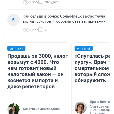
1 956
Обсудить
Как сельди в бочке: Соль-Илецк захлестнула
5
волна туристов — собрали отзывы приезжих
1 679
2
МНЕНИЕ
МНЕНИЕ
Продашь за 3000, налог
«Спуталась реч
возьмут с 4000. Что
пургу». Врач — 
нам готовит новый
смертельном д
налоговый закон — он
который слож
коснется импорта и
обнаружить
даже репетиторов
Ирина Волкова
Главврач клини
Анастасия Завгородняя
«Реабилитация 
Волковой»