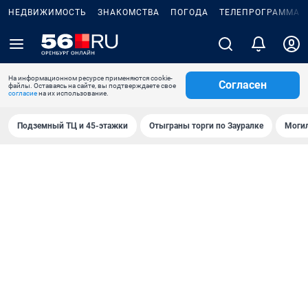
НЕДВИЖИМОСТЬ
ЗНАКОМСТВА
ПОГОДА
ТЕЛЕПРОГРАММА
На информационном ресурсе применяются cookie-
Согласен
файлы. Оставаясь на сайте, вы подтверждаете свое
согласие
на их использование.
Подземный ТЦ и 45-этажки
Отыграны торги по Зауралке
Могил